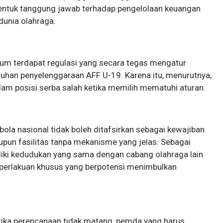
bentuk tanggung jawab terhadap pengelolaan keuangan
dunia olahraga.
lum terdapat regulasi yang secara tegas mengatur
han penyelenggaraan AFF U-19. Karena itu, menurutnya,
am posisi serba salah ketika memilih mematuhi aturan.
ola nasional tidak boleh ditafsirkan sebagai kewajiban
un fasilitas tanpa mekanisme yang jelas. Sebagai
iliki kedudukan yang sama dengan cabang olahraga lain
perlakuan khusus yang berpotensi menimbulkan
ika perencanaan tidak matang, pemda yang harus