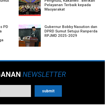
Sumut
Penghulu, Kakanwil : Berikan
Pelayanan Terbaik kepada
Masyarakat
as PD
Gubernur Bobby Nasution dan
a
DPRD Sumut Setujui Ranperda
RPJMD 2025-2029
ga
GANAN
NEWSLETTER