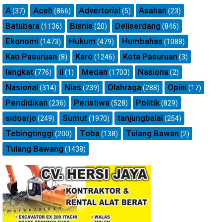
A
Aceh
Advertorial
Asahan
(37)
(866)
(5)
(23)
Batubara
Bisnis
Deliserdang
(1136)
(20)
(846)
Ekonomi
Hukum
Humbahas
(1473)
(479)
(1088)
Kab.Pasuruan
Karo
Kota Pasuruan
(8)
(1246)
(3)
langkat
ll
Medan
Nasiona
(776)
(1)
(1703)
(2)
Nasional
Nias
Olahraga
Opini
(314)
(239)
(288)
(17)
Pendidikan
Peristiwa
Politik
(236)
(528)
(829)
sidoarjo
Sumut
tanjungbalai
(249)
(1970)
(254)
Tebingtinggi
Toba
Tulang Bawan
(200)
(138)
(2)
Tulang Bawang
(1438)