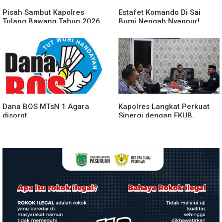
Pisah Sambut Kapolres
Estafet Komando Di Sai
Tulang Bawang Tahun 2026,
Bumi Nengah Nyappur!
Perkuat Sinergitas
Prosesi Farewell Parade
Forkopimda untuk Menjaga
Dan Penyerahan Tunggul
Stabilitas Daerah
Kesatuan Polres Tulang
Bawang Berlangsung
Spektakuler
Dana BOS MTsN 1 Agara
Kapolres Langkat Perkuat
disorot
Sinergi dengan FKUB,
Kolaborasi Tokoh Agama
Jadi Pilar Menjaga
Kamtibmas