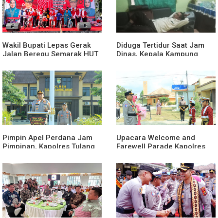
Wakil Bupati Lepas Gerak
Diduga Tertidur Saat Jam
Jalan Beregu Semarak HUT
Dinas, Kepala Kampung
Ke-81 Kemerdekaan RI
Suka Maju Jadi Sorotan
Awak Media
Pimpin Apel Perdana Jam
Upacara Welcome and
Pimpinan, Kapolres Tulang
Farewell Parade Kapolres
Bawang Barat Beri Arahan
Tulang Bawang Barat
dan Penekanan Pada
Berlangsung Khidmat
Personil