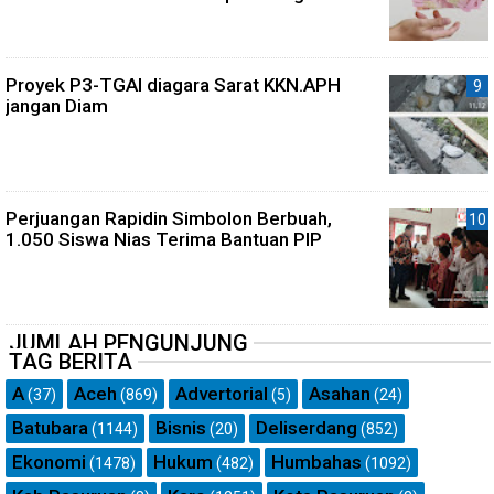
Proyek P3-TGAI diagara Sarat KKN.APH
jangan Diam
Perjuangan Rapidin Simbolon Berbuah,
1.050 Siswa Nias Terima Bantuan PIP
JUMLAH PENGUNJUNG
TAG BERITA
A
Aceh
Advertorial
Asahan
(37)
(869)
(5)
(24)
Batubara
Bisnis
Deliserdang
(1144)
(20)
(852)
Ekonomi
Hukum
Humbahas
(1478)
(482)
(1092)