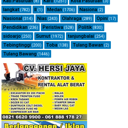
Kab.Pasuruan
Karo
Kota Pasuruan
(8)
(1251)
(3)
langkat
ll
Medan
Nasiona
(782)
(1)
(1706)
(2)
Nasional
Nias
Olahraga
Opini
(314)
(243)
(289)
(17)
Pendidikan
Peristiwa
Politik
(236)
(528)
(830)
sidoarjo
Sumut
tanjungbalai
(250)
(1972)
(254)
Tebingtinggi
Toba
Tulang Bawan
(200)
(138)
(2)
Tulang Bawang
(1446)