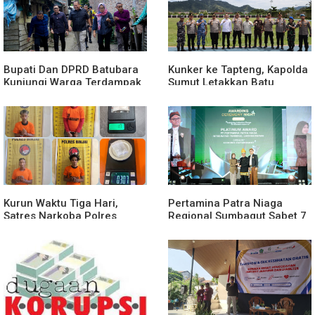
Bupati Dan DPRD Batubara
Kunker ke Tapteng, Kapolda
Kunjungi Warga Terdampak
Sumut Letakkan Batu
Musibah Didesa Petatal
Pertama Pembangunan
Rusun Polres Tapanuli
Tengah
Kurun Waktu Tiga Hari,
Pertamina Patra Niaga
Satres Narkoba Polres
Regional Sumbagut Sabet 7
Binjai Tangkap Lima
Penghargaan ISRA 2026,
Terduga Bandar Narkoba
Komitmen Nyata Kontribusi
untuk Masyarakat