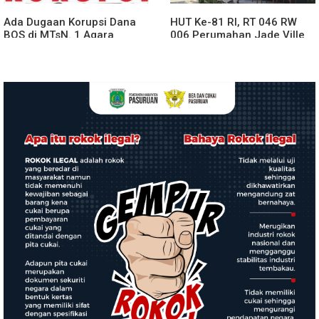
Ada Dugaan Korupsi Dana
HUT Ke-81 RI, RT 046 RW
BOS di MTsN. 1 Agara
006 Perumahan Jade Ville
Rp349.400.000, Kemenag
Desa Sidokepung Sidoarjo
BUNGKAM
Gelar Talkshow & Cek
Kesehatan Gratis.