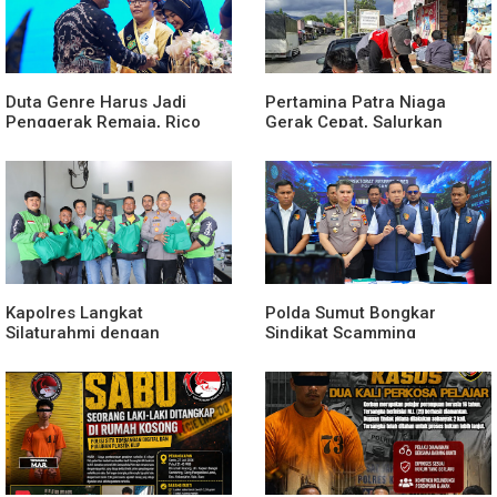
Duta Genre Harus Jadi
Pertamina Patra Niaga
Penggerak Remaja, Rico
Gerak Cepat, Salurkan
Waas: Jangan Hanya Aktif
Bantuan Masyarakat
Saat Ada Acara
Terdampak Bencana Banjir
di Sumatera Barat
Kapolres Langkat
Polda Sumut Bongkar
Silaturahmi dengan
Sindikat Scamming
Pengemudi Ojek Online,
Internasional di Apartemen
Ajak Jaga Kamtibmas
Medan, Korban Rugi Rp6,7
Jelang HUT RI
Miliar