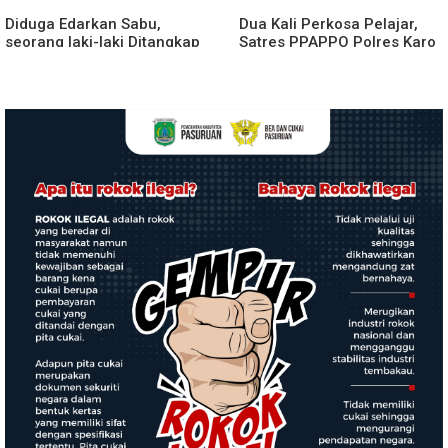
Diduga Edarkan Sabu,
Dua Kali Perkosa Pelajar,
seorang laki-laki Ditangkap
Satres PPAPPO Polres Karo
di Rumah Kosong, Polisi Sita
Ringkus Pemuda
Timbangan Digital dan
Puluhan Plastik Klip