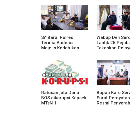
Si" Bara: Polres
Wabup Deli Ser
Terima Audensi
Lantik 25 Pejaba
Majelis Kedatukan
Tekankan Pelay
Melayu Batubara
Publik yang Cep
Humanis
Ratusan juta Dana
Bupati Karo Se
BOS dikorupsi.Kepsek
Surat Pernyata
MTsN 1
Resmi Penyera
agara.Lakukan
Aset RSUD Kaba
klarifikasi