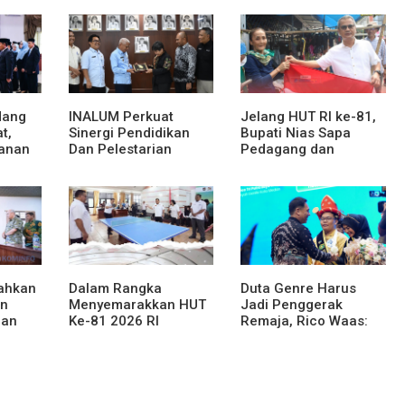
dang
INALUM Perkuat
Jelang HUT RI ke-81,
t,
Sinergi Pendidikan
Bupati Nias Sapa
anan
Dan Pelestarian
Pedagang dan
at dan
Lingkungan Dengan
Bagikan Bendera
PemprovSu
Merah Putih
rahkan
Dalam Rangka
Duta Genre Harus
an
Menyemarakkan HUT
Jadi Penggerak
han
Ke-81 2026 RI
Remaja, Rico Waas:
njahe
Pemkab Karo Siapkan
Jangan Hanya Aktif
Rangkaian Kegiatan
Saat Ada Acara