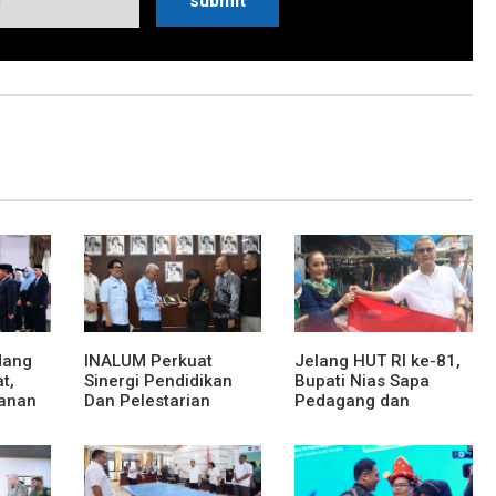
dang
INALUM Perkuat
Jelang HUT RI ke-81,
t,
Sinergi Pendidikan
Bupati Nias Sapa
anan
Dan Pelestarian
Pedagang dan
at dan
Lingkungan Dengan
Bagikan Bendera
PemprovSu
Merah Putih