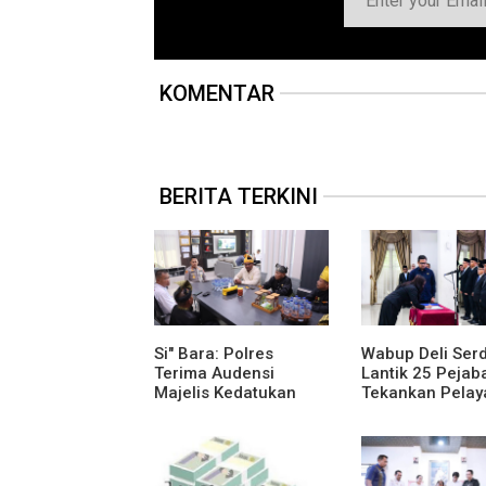
KOMENTAR
BERITA TERKINI
Si" Bara: Polres
Wabup Deli Ser
Terima Audensi
Lantik 25 Pejaba
Majelis Kedatukan
Tekankan Pelay
Melayu Batubara
Publik yang Cep
Humanis