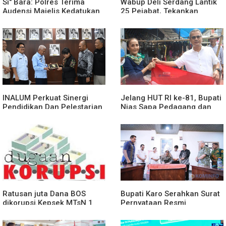
Si" Bara: Polres Terima
Wabup Deli Serdang Lantik
Audensi Majelis Kedatukan
25 Pejabat, Tekankan
Melayu Batubara
Pelayanan Publik yang
Cepat dan Humanis
INALUM Perkuat Sinergi
Jelang HUT RI ke-81, Bupati
Pendidikan Dan Pelestarian
Nias Sapa Pedagang dan
Lingkungan Dengan
Bagikan Bendera Merah
PemprovSu
Putih
Ratusan juta Dana BOS
Bupati Karo Serahkan Surat
dikorupsi.Kepsek MTsN 1
Pernyataan Resmi
agara.Lakukan klarifikasi
Penyerahan Aset RSUD
Kabanjahe