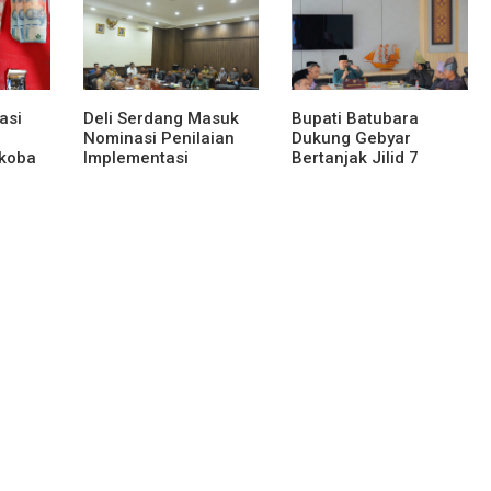
Sabu, Sita 19,60 Gram
Barang Bukti
asi
Deli Serdang Masuk
Bupati Batubara
Nominasi Penilaian
Dukung Gebyar
rkoba
Implementasi
Bertanjak Jilid 7
Program 3 Juta
Tahun 2026
ng
Rumah Regional
rang
Sumatera
am