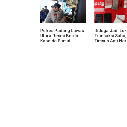
Polres Padang Lawas
Diduga Jadi Lok
Utara Resmi Berdiri,
Transaksi Sabu,
Kapolda Sumut
Timsus Anti Na
Tekankan Pelayanan
Polres Asahan
Humanis dan
Amankan Seora
Penambahan
Pria dengan Ba
Personel
Bukti 63,67 Gr
Sabu