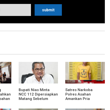
g
Bupati Nias Minta
Satres Narkoba
rahkan
NCC 112 Dipersiapkan
Polres Asahan
bahan
Matang Sebelum
Amankan Pria
Launching
Tersangka Pelaku
Pengedar Dugaan