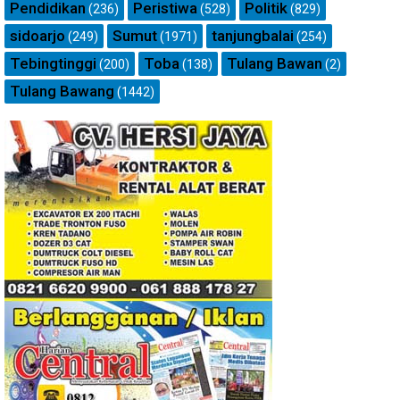
Pendidikan
Peristiwa
Politik
(236)
(528)
(829)
sidoarjo
Sumut
tanjungbalai
(249)
(1971)
(254)
Tebingtinggi
Toba
Tulang Bawan
(200)
(138)
(2)
Tulang Bawang
(1442)