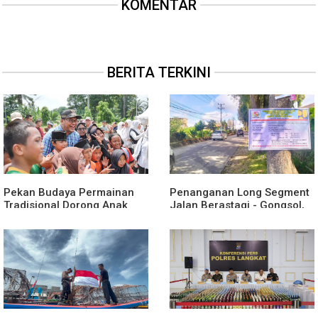
KOMENTAR
BERITA TERKINI
Pekan Budaya Permainan
Penanganan Long Segment
Tradisional Dorong Anak
Jalan Berastagi - Gongsol,
Kenali Budaya dan Kurangi
Pemerintah Kabupaten Karo
Ketergantungan Gadget
Tingkatkan Kenyamanan
Akses Wisata, Pertanian dan
Perekonomian