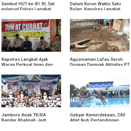
Sambut HUT ke-81 RI, Sat
Dalam Kurun Waktu Satu
polairud Polres Langkat
Bulan, Kapolres Langkat
Bagikan Bendera Merah
Rilis Pengungkapan Kasus
Putih kepada Nelayan
Narkotika, Tindak Pidana
Kriminal, dan Kekerasan
Seksual terhadap Anak
Kapolres Langkat Ajak
Agusniaman Lafau Soroti
Warga Perkuat Iman dan
Dugaan Dampak Aktivitas PT
Perangi Narkoba Lewat
Nias Agro Sejahtera, Rumah
Safari Jumat Curhat
dan Tanaman Warga
Terdampak
Jambore Anak TK/RA
Gebyar Kemerdekaan, 240
Bandar Khalipah Jadi
Atlet Ikuti Pertandingan
Contoh Kolaborasi Desa
Cabor Renang