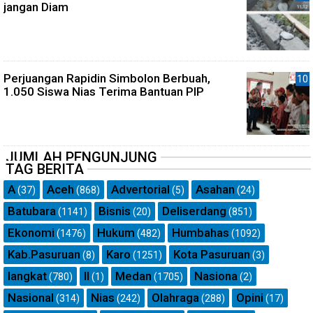
jangan Diam
Perjuangan Rapidin Simbolon Berbuah,
1.050 Siswa Nias Terima Bantuan PIP
JUMLAH PENGUNJUNG
TAG BERITA
A
Aceh
Advertorial
Asahan
(37)
(868)
(5)
(24)
Batubara
Bisnis
Deliserdang
(1141)
(20)
(851)
Ekonomi
Hukum
Humbahas
(1476)
(482)
(1092)
Kab.Pasuruan
Karo
Kota Pasuruan
(8)
(1251)
(3)
langkat
ll
Medan
Nasiona
(780)
(1)
(1705)
(2)
Nasional
Nias
Olahraga
Opini
(314)
(242)
(288)
(17)