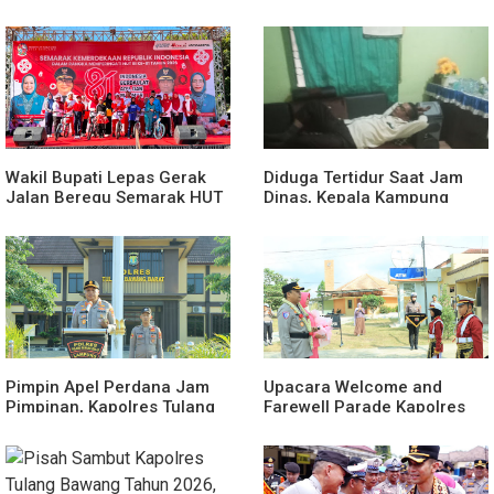
Wakil Bupati Lepas Gerak
Diduga Tertidur Saat Jam
Jalan Beregu Semarak HUT
Dinas, Kepala Kampung
Ke-81 Kemerdekaan RI
Suka Maju Jadi Sorotan
Awak Media
Pimpin Apel Perdana Jam
Upacara Welcome and
Pimpinan, Kapolres Tulang
Farewell Parade Kapolres
Bawang Barat Beri Arahan
Tulang Bawang Barat
dan Penekanan Pada
Berlangsung Khidmat
Personil