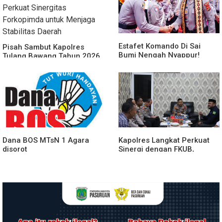
Estafet Komando Di Sai
Pisah Sambut Kapolres
Bumi Nengah Nyappur!
Tulang Bawang Tahun 2026,
Prosesi Farewell Parade
Perkuat Sinergitas
Dan Penyerahan Tunggul
Forkopimda untuk Menjaga
Kesatuan Polres Tulang
Stabilitas Daerah
Bawang Berlangsung
Spektakuler
Dana BOS MTsN 1 Agara
Kapolres Langkat Perkuat
disorot
Sinergi dengan FKUB,
Kolaborasi Tokoh Agama
Jadi Pilar Menjaga
Kamtibmas