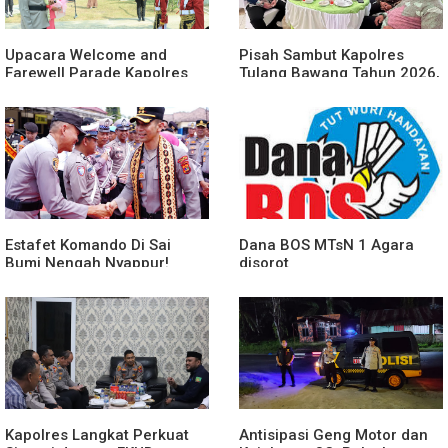
Upacara Welcome and
Pisah Sambut Kapolres
Farewell Parade Kapolres
Tulang Bawang Tahun 2026,
Tulang Bawang Barat
Perkuat Sinergitas
Berlangsung Khidmat
Forkopimda untuk Menjaga
Stabilitas Daerah
Estafet Komando Di Sai
Dana BOS MTsN 1 Agara
Bumi Nengah Nyappur!
disorot
Prosesi Farewell Parade
Dan Penyerahan Tunggul
Kesatuan Polres Tulang
Bawang Berlangsung
Spektakuler
Kapolres Langkat Perkuat
Antisipasi Geng Motor dan