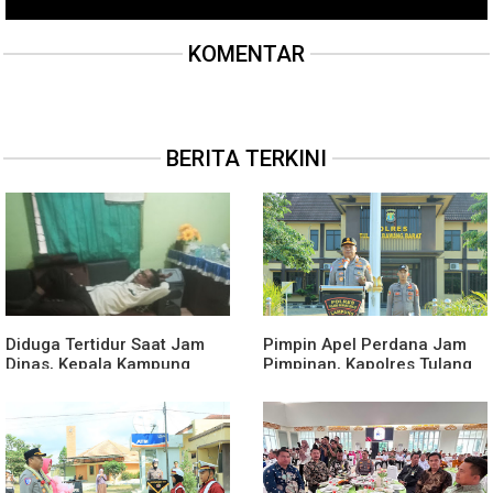
KOMENTAR
BERITA TERKINI
Diduga Tertidur Saat Jam
Pimpin Apel Perdana Jam
Dinas, Kepala Kampung
Pimpinan, Kapolres Tulang
Suka Maju Jadi Sorotan
Bawang Barat Beri Arahan
Awak Media
dan Penekanan Pada
Personil