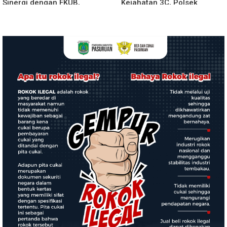
Sinergi dengan FKUB,
Kejahatan 3C, Polsek
Kolaborasi Tokoh Agama
Gebang Patroli Blue Light
Jadi Pilar Menjaga
Kamtibmas