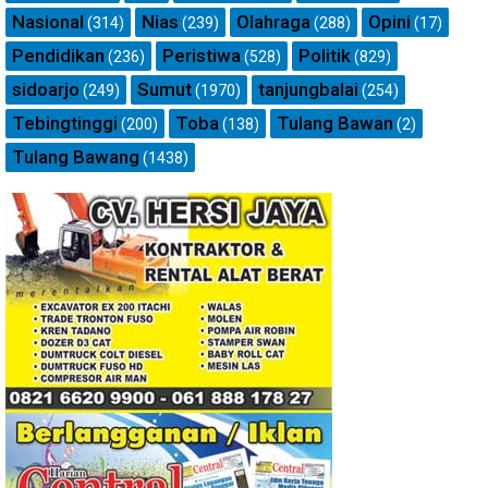
Nasional
Nias
Olahraga
Opini
(314)
(239)
(288)
(17)
Pendidikan
Peristiwa
Politik
(236)
(528)
(829)
sidoarjo
Sumut
tanjungbalai
(249)
(1970)
(254)
Tebingtinggi
Toba
Tulang Bawan
(200)
(138)
(2)
Tulang Bawang
(1438)