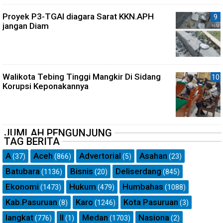
Proyek P3-TGAI diagara Sarat KKN.APH
jangan Diam
Walikota Tebing Tinggi Mangkir Di Sidang
Korupsi Keponakannya
JUMLAH PENGUNJUNG
TAG BERITA
A
Aceh
Advertorial
Asahan
(37)
(866)
(5)
(23)
Batubara
Bisnis
Deliserdang
(1136)
(20)
(845)
Ekonomi
Hukum
Humbahas
(1473)
(479)
(1088)
Kab.Pasuruan
Karo
Kota Pasuruan
(8)
(1246)
(3)
langkat
ll
Medan
Nasiona
(776)
(1)
(1703)
(2)