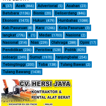
A
Aceh
Advertorial
Asahan
(37)
(866)
(5)
(23)
Batubara
Bisnis
Deliserdang
(1136)
(20)
(846)
Ekonomi
Hukum
Humbahas
(1473)
(479)
(1088)
Kab.Pasuruan
Karo
Kota Pasuruan
(8)
(1246)
(3)
langkat
ll
Medan
Nasiona
(776)
(1)
(1703)
(2)
Nasional
Nias
Olahraga
Opini
(314)
(239)
(288)
(17)
Pendidikan
Peristiwa
Politik
(236)
(528)
(829)
sidoarjo
Sumut
tanjungbalai
(249)
(1970)
(254)
Tebingtinggi
Toba
Tulang Bawan
(200)
(138)
(2)
Tulang Bawang
(1438)