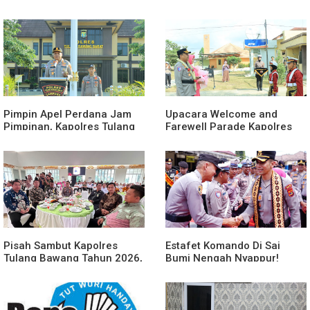
Ke-81 Kemerdekaan RI
Suka Maju Jadi Sorotan
Awak Media
Pimpin Apel Perdana Jam
Upacara Welcome and
Pimpinan, Kapolres Tulang
Farewell Parade Kapolres
Bawang Barat Beri Arahan
Tulang Bawang Barat
dan Penekanan Pada
Berlangsung Khidmat
Personil
Pisah Sambut Kapolres
Estafet Komando Di Sai
Tulang Bawang Tahun 2026,
Bumi Nengah Nyappur!
Perkuat Sinergitas
Prosesi Farewell Parade
Forkopimda untuk Menjaga
Dan Penyerahan Tunggul
Stabilitas Daerah
Kesatuan Polres Tulang
Bawang Berlangsung