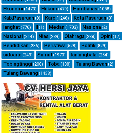
Ekonomi
Hukum
Humbahas
(1473)
(479)
(1088)
Kab.Pasuruan
Karo
Kota Pasuruan
(8)
(1246)
(3)
langkat
ll
Medan
Nasiona
(776)
(1)
(1703)
(2)
Nasional
Nias
Olahraga
Opini
(314)
(239)
(288)
(17)
Pendidikan
Peristiwa
Politik
(236)
(528)
(829)
sidoarjo
Sumut
tanjungbalai
(249)
(1970)
(254)
Tebingtinggi
Toba
Tulang Bawan
(200)
(138)
(2)
Tulang Bawang
(1438)