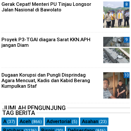
Gerak Cepat! Menteri PU Tinjau Longsor
Jalan Nasional di Bawolato
Proyek P3-TGAI diagara Sarat KKN.APH
jangan Diam
Dugaan Korupsi dan Pungli Disprindag
Agara Mencuat, Kadis dan Kabid Berang
Kumpulkan Staf
JUMLAH PENGUNJUNG
TAG BERITA
A
Aceh
Advertorial
Asahan
(37)
(866)
(5)
(23)
Batubara
Bisnis
Deliserdang
(1136)
(20)
(846)