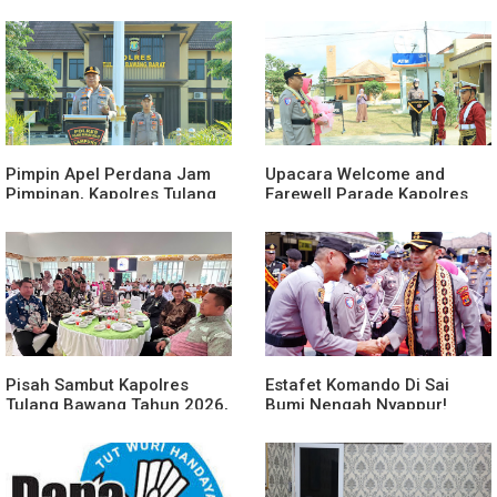
Ke-81 Kemerdekaan RI
Suka Maju Jadi Sorotan
Awak Media
Pimpin Apel Perdana Jam
Upacara Welcome and
Pimpinan, Kapolres Tulang
Farewell Parade Kapolres
Bawang Barat Beri Arahan
Tulang Bawang Barat
dan Penekanan Pada
Berlangsung Khidmat
Personil
Pisah Sambut Kapolres
Estafet Komando Di Sai
Tulang Bawang Tahun 2026,
Bumi Nengah Nyappur!
Perkuat Sinergitas
Prosesi Farewell Parade
Forkopimda untuk Menjaga
Dan Penyerahan Tunggul
Stabilitas Daerah
Kesatuan Polres Tulang
Bawang Berlangsung