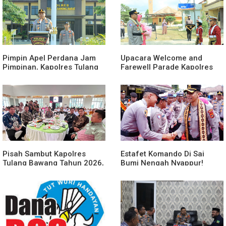
Pimpin Apel Perdana Jam
Upacara Welcome and
Pimpinan, Kapolres Tulang
Farewell Parade Kapolres
Bawang Barat Beri Arahan
Tulang Bawang Barat
dan Penekanan Pada
Berlangsung Khidmat
Personil
Pisah Sambut Kapolres
Estafet Komando Di Sai
Tulang Bawang Tahun 2026,
Bumi Nengah Nyappur!
Perkuat Sinergitas
Prosesi Farewell Parade
Forkopimda untuk Menjaga
Dan Penyerahan Tunggul
Stabilitas Daerah
Kesatuan Polres Tulang
Bawang Berlangsung
Spektakuler