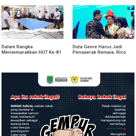
agara.Lakukan klarifikasi
Penyerahan Aset RSUD
Kabanjahe
Dalam Rangka
Duta Genre Harus Jadi
Menyemarakkan HUT Ke-81
Penggerak Remaja, Rico
2026 RI Pemkab Karo
Waas: Jangan Hanya Aktif
Siapkan Rangkaian Kegiatan
Saat Ada Acara