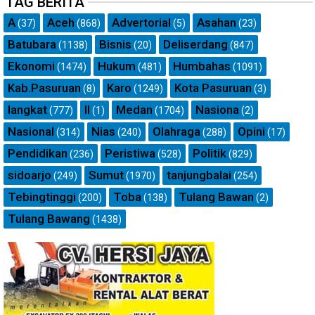
TAG BERITA
A
Aceh
Advertorial
Asahan
(37)
(868)
(5)
(23)
Batubara
Bisnis
Deliserdang
(1138)
(20)
(847)
Ekonomi
Hukum
Humbahas
(1474)
(481)
(1091)
Kab.Pasuruan
Karo
Kota Pasuruan
(8)
(1249)
(3)
langkat
ll
Medan
Nasiona
(777)
(1)
(1704)
(2)
Nasional
Nias
Olahraga
Opini
(314)
(240)
(288)
(17)
Pendidikan
Peristiwa
Politik
(236)
(528)
(829)
sidoarjo
Sumut
tanjungbalai
(249)
(1970)
(254)
Tebingtinggi
Toba
Tulang Bawan
(200)
(138)
(2)
Tulang Bawang
(1438)