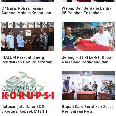
Si" Bara: Polres Terima
Wabup Deli Serdang Lantik
Audensi Majelis Kedatukan
25 Pejabat, Tekankan
Melayu Batubara
Pelayanan Publik yang
Cepat dan Humanis
INALUM Perkuat Sinergi
Jelang HUT RI ke-81, Bupati
Pendidikan Dan Pelestarian
Nias Sapa Pedagang dan
Lingkungan Dengan
Bagikan Bendera Merah
PemprovSu
Putih
Ratusan juta Dana BOS
Bupati Karo Serahkan Surat
dikorupsi.Kepsek MTsN 1
Pernyataan Resmi