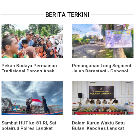
BERITA TERKINI
Pekan Budaya Permainan
Penanganan Long Segment
Tradisional Dorong Anak
Jalan Berastagi - Gongsol,
Kenali Budaya dan Kurangi
Pemerintah Kabupaten Karo
Ketergantungan Gadget
Tingkatkan Kenyamanan
Akses Wisata, Pertanian dan
Perekonomian
Sambut HUT ke-81 RI, Sat
Dalam Kurun Waktu Satu
polairud Polres Langkat
Bulan, Kapolres Langkat
Bagikan Bendera Merah
Rilis Pengungkapan Kasus