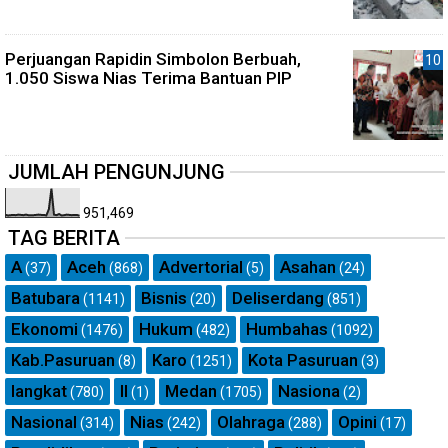
Perjuangan Rapidin Simbolon Berbuah,
1.050 Siswa Nias Terima Bantuan PIP
JUMLAH PENGUNJUNG
951,469
TAG BERITA
A
Aceh
Advertorial
Asahan
(37)
(868)
(5)
(24)
Batubara
Bisnis
Deliserdang
(1141)
(20)
(851)
Ekonomi
Hukum
Humbahas
(1476)
(482)
(1092)
Kab.Pasuruan
Karo
Kota Pasuruan
(8)
(1251)
(3)
langkat
ll
Medan
Nasiona
(780)
(1)
(1705)
(2)
Nasional
Nias
Olahraga
Opini
(314)
(242)
(288)
(17)