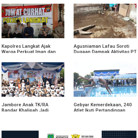
Putih kepada Nelayan
Narkotika, Tindak Pidana
Kriminal, dan Kekerasan
Seksual terhadap Anak
Kapolres Langkat Ajak
Agusniaman Lafau Soroti
Warga Perkuat Iman dan
Dugaan Dampak Aktivitas PT
Perangi Narkoba Lewat
Nias Agro Sejahtera, Rumah
Safari Jumat Curhat
dan Tanaman Warga
Terdampak
Jambore Anak TK/RA
Gebyar Kemerdekaan, 240
Bandar Khalipah Jadi
Atlet Ikuti Pertandingan
Contoh Kolaborasi Desa
Cabor Renang