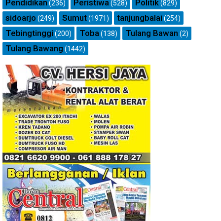
Pendidikan
Peristiwa
Politik
(236)
(528)
(829)
sidoarjo
Sumut
tanjungbalai
(249)
(1971)
(254)
Tebingtinggi
Toba
Tulang Bawan
(200)
(138)
(2)
Tulang Bawang
(1442)