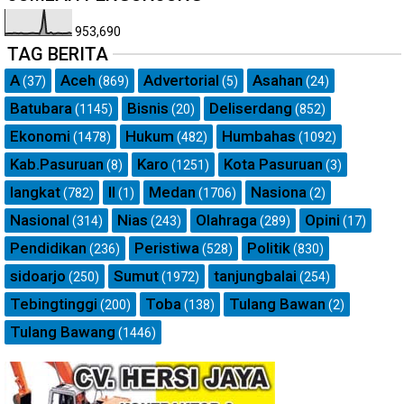
953,690
TAG BERITA
A
Aceh
Advertorial
Asahan
(37)
(869)
(5)
(24)
Batubara
Bisnis
Deliserdang
(1145)
(20)
(852)
Ekonomi
Hukum
Humbahas
(1478)
(482)
(1092)
Kab.Pasuruan
Karo
Kota Pasuruan
(8)
(1251)
(3)
langkat
ll
Medan
Nasiona
(782)
(1)
(1706)
(2)
Nasional
Nias
Olahraga
Opini
(314)
(243)
(289)
(17)
Pendidikan
Peristiwa
Politik
(236)
(528)
(830)
sidoarjo
Sumut
tanjungbalai
(250)
(1972)
(254)
Tebingtinggi
Toba
Tulang Bawan
(200)
(138)
(2)
Tulang Bawang
(1446)