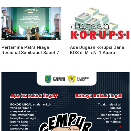
Pertama Pembangunan
Binjai Tangkap Lima
Rusun Polres Tapanuli
Terduga Bandar Narkoba
Tengah
Pertamina Patra Niaga
Ada Dugaan Korupsi Dana
Regional Sumbagut Sabet 7
BOS di MTsN. 1 Agara
Penghargaan ISRA 2026,
Rp349.400.000, Kemenag
Komitmen Nyata Kontribusi
BUNGKAM
untuk Masyarakat