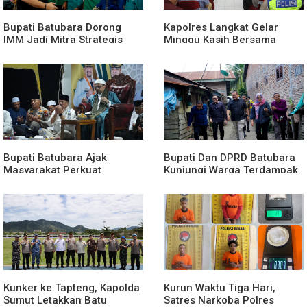
Bupati Batubara Dorong
Kapolres Langkat Gelar
IMM Jadi Mitra Strategis
Minggu Kasih Bersama
Membangun Generasi Muda
Jemaat GPdi Lembah Pujian
Bupati Batubara Ajak
Bupati Dan DPRD Batubara
Masyarakat Perkuat
Kunjungi Warga Terdampak
Kecintaan kepada
Musibah Didesa Petatal
Rasulullah
Kunker ke Tapteng, Kapolda
Kurun Waktu Tiga Hari,
Sumut Letakkan Batu
Satres Narkoba Polres