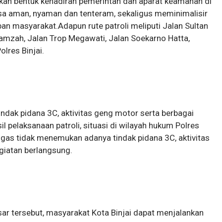
pakan bentuk kehadiran pemerintah dan aparat keamanan di
a aman, nyaman dan tenteram, sekaligus meminimalisir
n masyarakat.Adapun rute patroli meliputi Jalan Sultan
amzah, Jalan Trop Megawati, Jalan Soekarno Hatta,
lres Binjai.
indak pidana 3C, aktivitas geng motor serta berbagai
sil pelaksanaan patroli, situasi di wilayah hukum Polres
ugas tidak menemukan adanya tindak pidana 3C, aktivitas
giatan berlangsung.
sar tersebut, masyarakat Kota Binjai dapat menjalankan