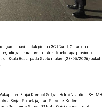
mengantisipasi tindak pidana 3C (Curat, Curas dan
terjadinya pemadaman listrik di beberapa provinsi di
atroli Skala Besar pada Sabtu malam (23/05/2026) pukul
.
 Wakapolres Binjai Kompol Sofyan Helmi Nasution, SH., MH
lres Binjai, Polsek jajaran, Personel Kodim
ob Polri serta Satpol PP Kota Binjai dengan total