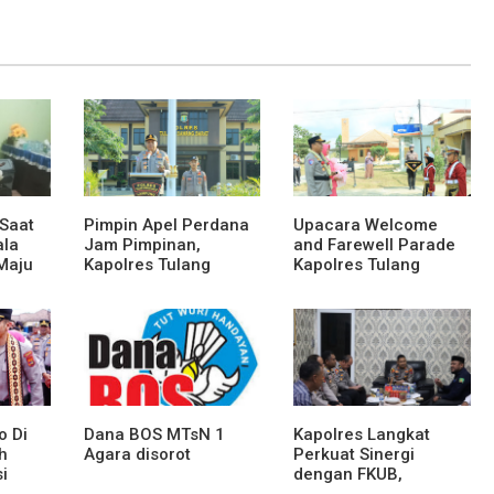
 Saat
Pimpin Apel Perdana
Upacara Welcome
ala
Jam Pimpinan,
and Farewell Parade
Maju
Kapolres Tulang
Kapolres Tulang
wak
Bawang Barat Beri
Bawang Barat
Arahan dan
Berlangsung Khidmat
Penekanan Pada
Personil
o Di
Dana BOS MTsN 1
Kapolres Langkat
h
Agara disorot
Perkuat Sinergi
i
dengan FKUB,
e Dan
Kolaborasi Tokoh