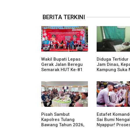
BERITA TERKINI
Wakil Bupati Lepas
Diduga Tertidur
Gerak Jalan Beregu
Jam Dinas, Kep
Semarak HUT Ke-81
Kampung Suka 
Kemerdekaan RI
Jadi Sorotan A
Media
Pisah Sambut
Estafet Komand
Kapolres Tulang
Sai Bumi Nenga
Bawang Tahun 2026,
Nyappur! Proses
Perkuat Sinergitas
Farewell Parad