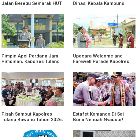
Jalan Beregu Semarak HUT
Dinas, Kepala Kampung
Ke-81 Kemerdekaan RI
Suka Maju Jadi Sorotan
Awak Media
Pimpin Apel Perdana Jam
Upacara Welcome and
Pimpinan, Kapolres Tulang
Farewell Parade Kapolres
Bawang Barat Beri Arahan
Tulang Bawang Barat
dan Penekanan Pada
Berlangsung Khidmat
Personil
Pisah Sambut Kapolres
Estafet Komando Di Sai
Tulang Bawang Tahun 2026,
Bumi Nengah Nyappur!
Perkuat Sinergitas
Prosesi Farewell Parade
Forkopimda untuk Menjaga
Dan Penyerahan Tunggul
Stabilitas Daerah
Kesatuan Polres Tulang