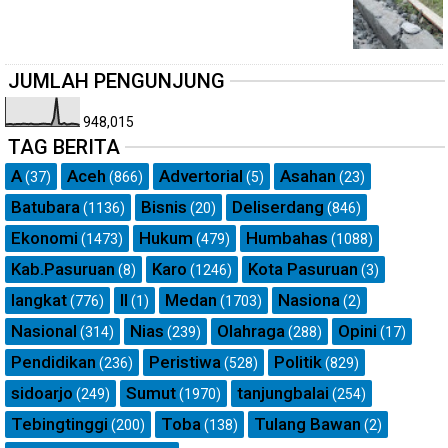
JUMLAH PENGUNJUNG
948,015
TAG BERITA
A
Aceh
Advertorial
Asahan
(37)
(866)
(5)
(23)
Batubara
Bisnis
Deliserdang
(1136)
(20)
(846)
Ekonomi
Hukum
Humbahas
(1473)
(479)
(1088)
Kab.Pasuruan
Karo
Kota Pasuruan
(8)
(1246)
(3)
langkat
ll
Medan
Nasiona
(776)
(1)
(1703)
(2)
Nasional
Nias
Olahraga
Opini
(314)
(239)
(288)
(17)
Pendidikan
Peristiwa
Politik
(236)
(528)
(829)
sidoarjo
Sumut
tanjungbalai
(249)
(1970)
(254)
Tebingtinggi
Toba
Tulang Bawan
(200)
(138)
(2)