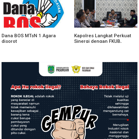
Bawang Berlangsung
Spektakuler
Dana BOS MTsN 1 Agara
Kapolres Langkat Perkuat
disorot
Sinergi dengan FKUB,
Kolaborasi Tokoh Agama
Jadi Pilar Menjaga
Kamtibmas