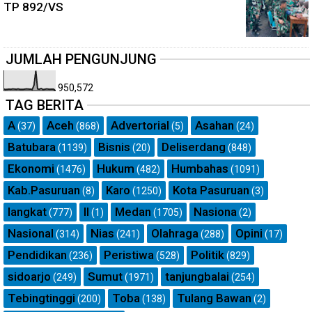
TP 892/VS
JUMLAH PENGUNJUNG
950,572
TAG BERITA
A
Aceh
Advertorial
Asahan
(37)
(868)
(5)
(24)
Batubara
Bisnis
Deliserdang
(1139)
(20)
(848)
Ekonomi
Hukum
Humbahas
(1476)
(482)
(1091)
Kab.Pasuruan
Karo
Kota Pasuruan
(8)
(1250)
(3)
langkat
ll
Medan
Nasiona
(777)
(1)
(1705)
(2)
Nasional
Nias
Olahraga
Opini
(314)
(241)
(288)
(17)
Pendidikan
Peristiwa
Politik
(236)
(528)
(829)
sidoarjo
Sumut
tanjungbalai
(249)
(1971)
(254)
Tebingtinggi
Toba
Tulang Bawan
(200)
(138)
(2)