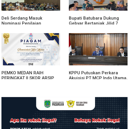
Deli Serdang Masuk
Bupati Batubara Dukung
Nominasi Penilaian
Gebyar Bertanjak Jilid 7
Implementasi Program 3
Tahun 2026
Juta Rumah Regional
Sumatera
PEMKO MEDAN RAIH
KPPU Putuskan Perkara
PERINGKAT II SKOR ARSIP
Akuisisi PT MCP Indo Utama,
ASN WILAYAH KANREG VI
Tegaskan Pentingnya
BKN
Kepastian Hukum Dalam
Penegakan Persaingan
Usaha