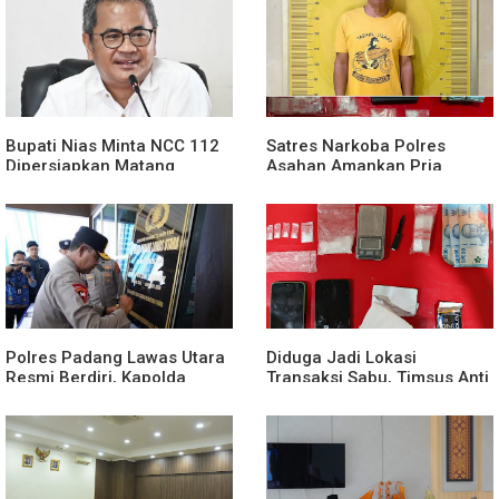
Bupati Nias Minta NCC 112
Satres Narkoba Polres
Dipersiapkan Matang
Asahan Amankan Pria
Sebelum Launching
Tersangka Pelaku Pengedar
Dugaan Sabu, Sita 19,60
Gram Barang Bukti
Polres Padang Lawas Utara
Diduga Jadi Lokasi
Resmi Berdiri, Kapolda
Transaksi Sabu, Timsus Anti
Sumut Tekankan Pelayanan
Narkoba Polres Asahan
Humanis dan Penambahan
Amankan Seorang Pria
Personel
dengan Barang Bukti 63,67
Gram Sabu