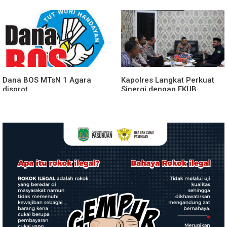
Perkuat Sinergitas
Prosesi Farewell Parade
Forkopimda untuk Menjaga
Dan Penyerahan Tunggul
Stabilitas Daerah
Kesatuan Polres Tulang
Bawang Berlangsung
Spektakuler
Dana BOS MTsN 1 Agara
Kapolres Langkat Perkuat
disorot
Sinergi dengan FKUB,
Kolaborasi Tokoh Agama
Jadi Pilar Menjaga
Kamtibmas