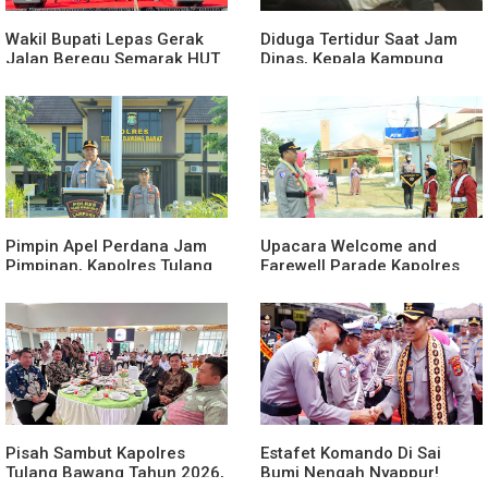
Wakil Bupati Lepas Gerak
Diduga Tertidur Saat Jam
Jalan Beregu Semarak HUT
Dinas, Kepala Kampung
Ke-81 Kemerdekaan RI
Suka Maju Jadi Sorotan
Awak Media
Pimpin Apel Perdana Jam
Upacara Welcome and
Pimpinan, Kapolres Tulang
Farewell Parade Kapolres
Bawang Barat Beri Arahan
Tulang Bawang Barat
dan Penekanan Pada
Berlangsung Khidmat
Personil
Pisah Sambut Kapolres
Estafet Komando Di Sai
Tulang Bawang Tahun 2026,
Bumi Nengah Nyappur!