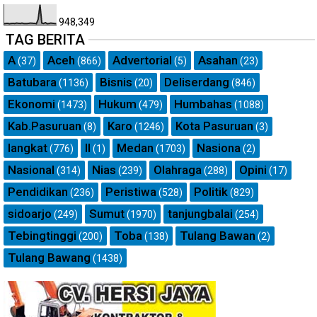
948,349
TAG BERITA
A
Aceh
Advertorial
Asahan
(37)
(866)
(5)
(23)
Batubara
Bisnis
Deliserdang
(1136)
(20)
(846)
Ekonomi
Hukum
Humbahas
(1473)
(479)
(1088)
Kab.Pasuruan
Karo
Kota Pasuruan
(8)
(1246)
(3)
langkat
ll
Medan
Nasiona
(776)
(1)
(1703)
(2)
Nasional
Nias
Olahraga
Opini
(314)
(239)
(288)
(17)
Pendidikan
Peristiwa
Politik
(236)
(528)
(829)
sidoarjo
Sumut
tanjungbalai
(249)
(1970)
(254)
Tebingtinggi
Toba
Tulang Bawan
(200)
(138)
(2)
Tulang Bawang
(1438)