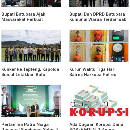
Bupati Batubara Ajak
Bupati Dan DPRD Batubara
Masyarakat Perkuat
Kunjungi Warga Terdampak
Kecintaan kepada
Musibah Didesa Petatal
Rasulullah
Kunker ke Tapteng, Kapolda
Kurun Waktu Tiga Hari,
Sumut Letakkan Batu
Satres Narkoba Polres
Pertama Pembangunan
Binjai Tangkap Lima
Rusun Polres Tapanuli
Terduga Bandar Narkoba
Tengah
Pertamina Patra Niaga
Ada Dugaan Korupsi Dana
Regional Sumbagut Sabet 7
BOS di MTsN. 1 Agara