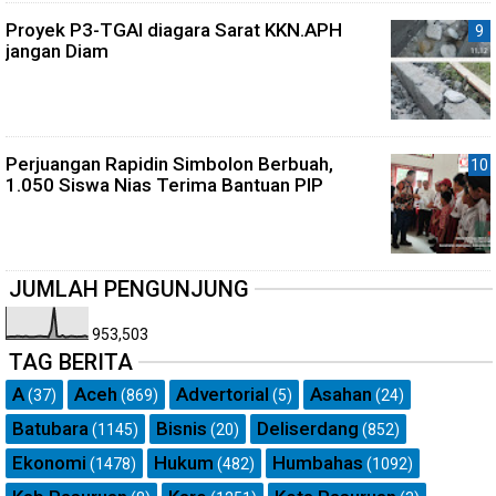
Proyek P3-TGAI diagara Sarat KKN.APH
jangan Diam
Perjuangan Rapidin Simbolon Berbuah,
1.050 Siswa Nias Terima Bantuan PIP
JUMLAH PENGUNJUNG
953,503
TAG BERITA
A
Aceh
Advertorial
Asahan
(37)
(869)
(5)
(24)
Batubara
Bisnis
Deliserdang
(1145)
(20)
(852)
Ekonomi
Hukum
Humbahas
(1478)
(482)
(1092)