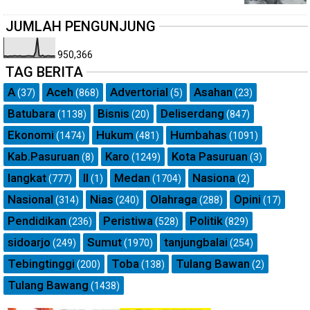
JUMLAH PENGUNJUNG
950,366
TAG BERITA
A
Aceh
Advertorial
Asahan
(37)
(868)
(5)
(23)
Batubara
Bisnis
Deliserdang
(1138)
(20)
(847)
Ekonomi
Hukum
Humbahas
(1474)
(481)
(1091)
Kab.Pasuruan
Karo
Kota Pasuruan
(8)
(1249)
(3)
langkat
ll
Medan
Nasiona
(777)
(1)
(1704)
(2)
Nasional
Nias
Olahraga
Opini
(314)
(240)
(288)
(17)
Pendidikan
Peristiwa
Politik
(236)
(528)
(829)
sidoarjo
Sumut
tanjungbalai
(249)
(1970)
(254)
Tebingtinggi
Toba
Tulang Bawan
(200)
(138)
(2)
Tulang Bawang
(1438)