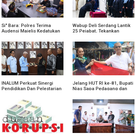
Si" Bara: Polres Terima
Wabup Deli Serdang Lantik
Audensi Majelis Kedatukan
25 Pejabat, Tekankan
Melayu Batubara
Pelayanan Publik yang
Cepat dan Humanis
INALUM Perkuat Sinergi
Jelang HUT RI ke-81, Bupati
Pendidikan Dan Pelestarian
Nias Sapa Pedagang dan
Lingkungan Dengan
Bagikan Bendera Merah
PemprovSu
Putih