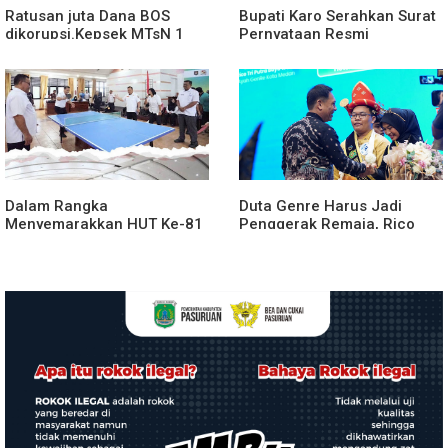
Ratusan juta Dana BOS
Bupati Karo Serahkan Surat
dikorupsi.Kepsek MTsN 1
Pernyataan Resmi
agara.Lakukan klarifikasi
Penyerahan Aset RSUD
Kabanjahe
Dalam Rangka
Duta Genre Harus Jadi
Menyemarakkan HUT Ke-81
Penggerak Remaja, Rico
2026 RI Pemkab Karo
Waas: Jangan Hanya Aktif
Siapkan Rangkaian Kegiatan
Saat Ada Acara