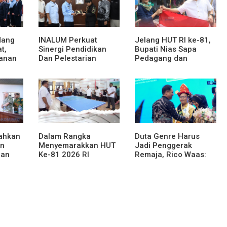
dang
INALUM Perkuat
Jelang HUT RI ke-81,
t,
Sinergi Pendidikan
Bupati Nias Sapa
anan
Dan Pelestarian
Pedagang dan
at dan
Lingkungan Dengan
Bagikan Bendera
PemprovSu
Merah Putih
rahkan
Dalam Rangka
Duta Genre Harus
an
Menyemarakkan HUT
Jadi Penggerak
han
Ke-81 2026 RI
Remaja, Rico Waas:
njahe
Pemkab Karo Siapkan
Jangan Hanya Aktif
Rangkaian Kegiatan
Saat Ada Acara