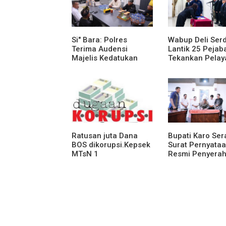
Si" Bara: Polres
Wabup Deli Ser
Terima Audensi
Lantik 25 Pejaba
Majelis Kedatukan
Tekankan Pelay
Melayu Batubara
Publik yang Cep
Humanis
Ratusan juta Dana
Bupati Karo Se
BOS dikorupsi.Kepsek
Surat Pernyata
MTsN 1
Resmi Penyera
agara.Lakukan
Aset RSUD Kaba
klarifikasi