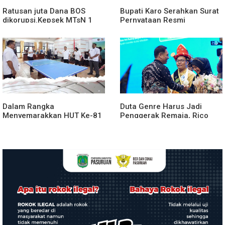
Ratusan juta Dana BOS
Bupati Karo Serahkan Surat
dikorupsi.Kepsek MTsN 1
Pernyataan Resmi
agara.Lakukan klarifikasi
Penyerahan Aset RSUD
Kabanjahe
Dalam Rangka
Duta Genre Harus Jadi
Menyemarakkan HUT Ke-81
Penggerak Remaja, Rico
2026 RI Pemkab Karo
Waas: Jangan Hanya Aktif
Siapkan Rangkaian Kegiatan
Saat Ada Acara