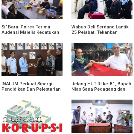
Si" Bara: Polres Terima
Wabup Deli Serdang Lantik
Audensi Majelis Kedatukan
25 Pejabat, Tekankan
Melayu Batubara
Pelayanan Publik yang
Cepat dan Humanis
INALUM Perkuat Sinergi
Jelang HUT RI ke-81, Bupati
Pendidikan Dan Pelestarian
Nias Sapa Pedagang dan
Lingkungan Dengan
Bagikan Bendera Merah
PemprovSu
Putih