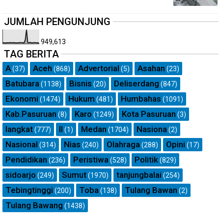
JUMLAH PENGUNJUNG
949,613
TAG BERITA
A
Aceh
Advertorial
Asahan
(37)
(868)
(5)
(23)
Batubara
Bisnis
Deliserdang
(1138)
(20)
(847)
Ekonomi
Hukum
Humbahas
(1474)
(481)
(1091)
Kab.Pasuruan
Karo
Kota Pasuruan
(8)
(1249)
(3)
langkat
ll
Medan
Nasiona
(777)
(1)
(1704)
(2)
Nasional
Nias
Olahraga
Opini
(314)
(240)
(288)
(17)
Pendidikan
Peristiwa
Politik
(236)
(528)
(829)
sidoarjo
Sumut
tanjungbalai
(249)
(1970)
(254)
Tebingtinggi
Toba
Tulang Bawan
(200)
(138)
(2)
Tulang Bawang
(1438)