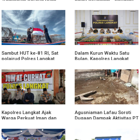
Kenali Budaya dan Kurangi
Pemerintah Kabupaten Karo
Ketergantungan Gadget
Tingkatkan Kenyamanan
Akses Wisata, Pertanian dan
Perekonomian
Sambut HUT ke-81 RI, Sat
Dalam Kurun Waktu Satu
polairud Polres Langkat
Bulan, Kapolres Langkat
Bagikan Bendera Merah
Rilis Pengungkapan Kasus
Putih kepada Nelayan
Narkotika, Tindak Pidana
Kriminal, dan Kekerasan
Seksual terhadap Anak
Kapolres Langkat Ajak
Agusniaman Lafau Soroti
Warga Perkuat Iman dan
Dugaan Dampak Aktivitas PT
Perangi Narkoba Lewat
Nias Agro Sejahtera, Rumah
Safari Jumat Curhat
dan Tanaman Warga
Terdampak