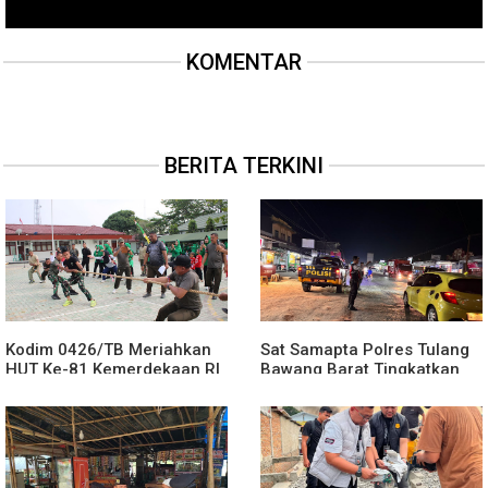
KOMENTAR
BERITA TERKINI
Kodim 0426/TB Meriahkan
Sat Samapta Polres Tulang
HUT Ke-81 Kemerdekaan RI
Bawang Barat Tingkatkan
dan HUT Ke-1 Kodam
Patroli KRYD Malam Hari
XXI/Radin Inten dengan
Antisipasi Gangguan
Berbagai Perlombaan
Kamtibmas