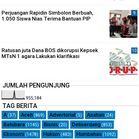
Perjuangan Rapidin Simbolon Berbuah,
1.050 Siswa Nias Terima Bantuan PIP
Ratusan juta Dana BOS dikorupsi.Kepsek
MTsN 1 agara.Lakukan klarifikasi
JUMLAH PENGUNJUNG
955,184
TAG BERITA
A
Aceh
Advertorial
Asahan
(37)
(869)
(5)
(24)
Batubara
Bisnis
Deliserdang
(1145)
(20)
(853)
Ekonomi
Hukum
Humbahas
(1478)
(483)
(1092)