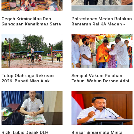
Cegah Kriminalitas Dan
Polrestabes Medan Ratakan
Gangguan Kamtibmas Serta
Bantaran Rel KA Medan -
C3 Sat Samapta Polres
Kualanamu , Diduga Jadi
Tulang Bawang Gencarkan
Sarang Narkoba
Patroli " Janji Jaga " Di
Wisata Cakat Raya
Tutup Olahraga Rekreasi
Sempat Vakum Puluhan
2026, Bupati Nias Ajak
Tahun, Wabup Dorong Adhi
Warga Jadikan Olahraga
Tiruvilla Maha Puja Terus
Gaya Hidup
Hidup
Rizki Lubis Desak DLH
Binsar Simarmata Minta