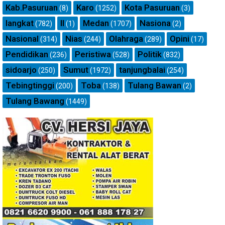
Kab.Pasuruan
Karo
Kota Pasuruan
(8)
(1252)
(3)
langkat
ll
Medan
Nasiona
(782)
(1)
(1707)
(2)
Nasional
Nias
Olahraga
Opini
(314)
(244)
(289)
(17)
Pendidikan
Peristiwa
Politik
(236)
(528)
(832)
sidoarjo
Sumut
tanjungbalai
(250)
(1972)
(254)
Tebingtinggi
Toba
Tulang Bawan
(200)
(138)
(2)
Tulang Bawang
(1449)