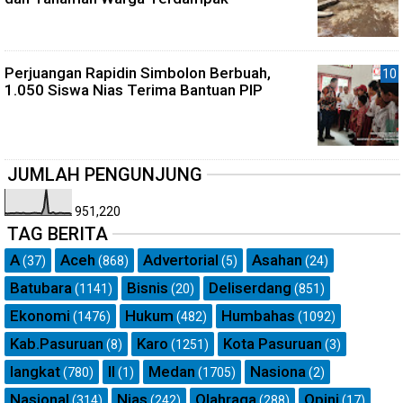
Perjuangan Rapidin Simbolon Berbuah,
1.050 Siswa Nias Terima Bantuan PIP
JUMLAH PENGUNJUNG
951,220
TAG BERITA
A
Aceh
Advertorial
Asahan
(37)
(868)
(5)
(24)
Batubara
Bisnis
Deliserdang
(1141)
(20)
(851)
Ekonomi
Hukum
Humbahas
(1476)
(482)
(1092)
Kab.Pasuruan
Karo
Kota Pasuruan
(8)
(1251)
(3)
langkat
ll
Medan
Nasiona
(780)
(1)
(1705)
(2)
Nasional
Nias
Olahraga
Opini
(314)
(242)
(288)
(17)