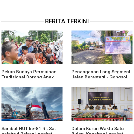
BERITA TERKINI
Pekan Budaya Permainan
Penanganan Long Segment
Tradisional Dorong Anak
Jalan Berastagi - Gongsol,
Kenali Budaya dan Kurangi
Pemerintah Kabupaten Karo
Ketergantungan Gadget
Tingkatkan Kenyamanan
Akses Wisata, Pertanian dan
Perekonomian
Sambut HUT ke-81 RI, Sat
Dalam Kurun Waktu Satu
polairud Polres Langkat
Bulan, Kapolres Langkat