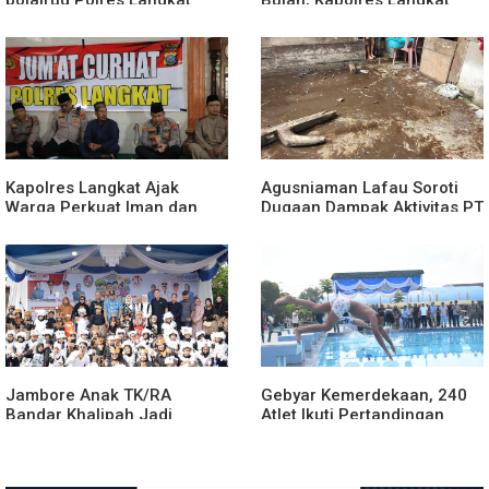
Bagikan Bendera Merah
Rilis Pengungkapan Kasus
Putih kepada Nelayan
Narkotika, Tindak Pidana
Kriminal, dan Kekerasan
Seksual terhadap Anak
Kapolres Langkat Ajak
Agusniaman Lafau Soroti
Warga Perkuat Iman dan
Dugaan Dampak Aktivitas PT
Perangi Narkoba Lewat
Nias Agro Sejahtera, Rumah
Safari Jumat Curhat
dan Tanaman Warga
Terdampak
Jambore Anak TK/RA
Gebyar Kemerdekaan, 240
Bandar Khalipah Jadi
Atlet Ikuti Pertandingan
Contoh Kolaborasi Desa
Cabor Renang