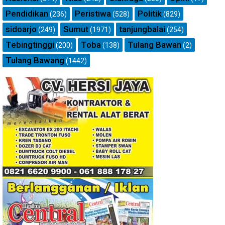
Pendidikan
Peristiwa
Politik
(236)
(528)
(829)
sidoarjo
Sumut
tanjungbalai
(249)
(1971)
(254)
Tebingtinggi
Toba
Tulang Bawan
(200)
(138)
(2)
Tulang Bawang
(1442)