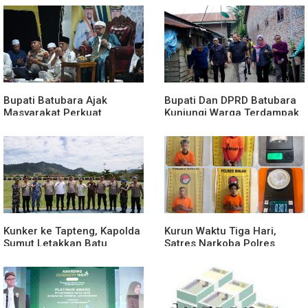
Bupati Batubara Ajak
Bupati Dan DPRD Batubara
Masyarakat Perkuat
Kunjungi Warga Terdampak
Kecintaan kepada
Musibah Didesa Petatal
Rasulullah
Kunker ke Tapteng, Kapolda
Kurun Waktu Tiga Hari,
Sumut Letakkan Batu
Satres Narkoba Polres
Pertama Pembangunan
Binjai Tangkap Lima
Rusun Polres Tapanuli
Terduga Bandar Narkoba
Tengah