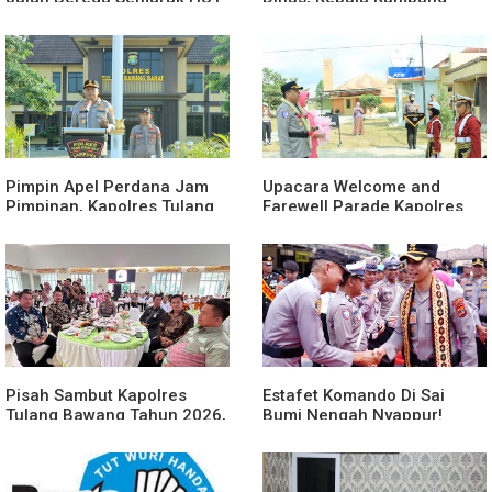
Ke-81 Kemerdekaan RI
Suka Maju Jadi Sorotan
Awak Media
Pimpin Apel Perdana Jam
Upacara Welcome and
Pimpinan, Kapolres Tulang
Farewell Parade Kapolres
Bawang Barat Beri Arahan
Tulang Bawang Barat
dan Penekanan Pada
Berlangsung Khidmat
Personil
Pisah Sambut Kapolres
Estafet Komando Di Sai
Tulang Bawang Tahun 2026,
Bumi Nengah Nyappur!
Perkuat Sinergitas
Prosesi Farewell Parade
Forkopimda untuk Menjaga
Dan Penyerahan Tunggul
Stabilitas Daerah
Kesatuan Polres Tulang