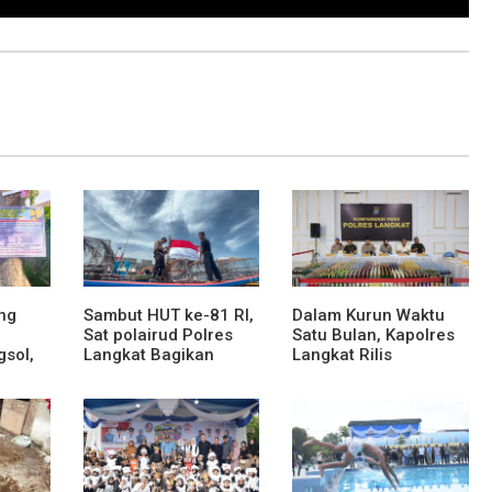
ng
Sambut HUT ke-81 RI,
Dalam Kurun Waktu
Sat polairud Polres
Satu Bulan, Kapolres
gsol,
Langkat Bagikan
Langkat Rilis
Bendera Merah Putih
Pengungkapan Kasus
kepada Nelayan
Narkotika, Tindak
Pidana Kriminal, dan
ses
Kekerasan Seksual
an dan
terhadap Anak