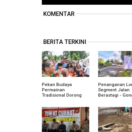
KOMENTAR
BERITA TERKINI
Pekan Budaya
Penanganan Lo
Permainan
Segment Jalan
Tradisional Dorong
Berastagi - Gon
Anak Kenali Budaya
Pemerintah
dan Kurangi
Kabupaten Karo
Ketergantungan
Tingkatkan
Gadget
Kenyamanan Ak
Wisata, Pertani
Perekonomian