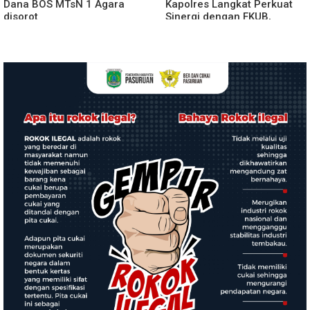
Dana BOS MTsN 1 Agara
Kapolres Langkat Perkuat
disorot
Sinergi dengan FKUB,
Kolaborasi Tokoh Agama
Jadi Pilar Menjaga
Kamtibmas