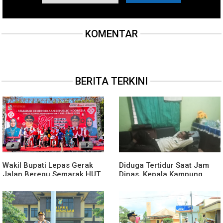
KOMENTAR
BERITA TERKINI
Wakil Bupati Lepas Gerak
Diduga Tertidur Saat Jam
Jalan Beregu Semarak HUT
Dinas, Kepala Kampung
Ke-81 Kemerdekaan RI
Suka Maju Jadi Sorotan
Awak Media