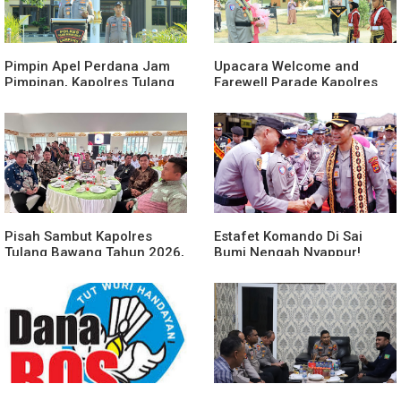
Pimpin Apel Perdana Jam
Upacara Welcome and
Pimpinan, Kapolres Tulang
Farewell Parade Kapolres
Bawang Barat Beri Arahan
Tulang Bawang Barat
dan Penekanan Pada
Berlangsung Khidmat
Personil
Pisah Sambut Kapolres
Estafet Komando Di Sai
Tulang Bawang Tahun 2026,
Bumi Nengah Nyappur!
Perkuat Sinergitas
Prosesi Farewell Parade
Forkopimda untuk Menjaga
Dan Penyerahan Tunggul
Stabilitas Daerah
Kesatuan Polres Tulang
Bawang Berlangsung
Spektakuler