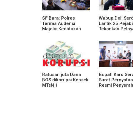
Si" Bara: Polres
Wabup Deli Ser
Terima Audensi
Lantik 25 Pejaba
Majelis Kedatukan
Tekankan Pelay
Melayu Batubara
Publik yang Cep
Humanis
Ratusan juta Dana
Bupati Karo Se
BOS dikorupsi.Kepsek
Surat Pernyata
MTsN 1
Resmi Penyera
agara.Lakukan
Aset RSUD Kaba
klarifikasi