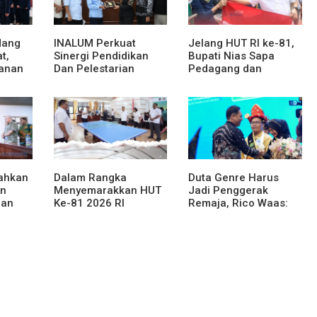
dang
INALUM Perkuat
Jelang HUT RI ke-81,
t,
Sinergi Pendidikan
Bupati Nias Sapa
anan
Dan Pelestarian
Pedagang dan
at dan
Lingkungan Dengan
Bagikan Bendera
PemprovSu
Merah Putih
rahkan
Dalam Rangka
Duta Genre Harus
an
Menyemarakkan HUT
Jadi Penggerak
han
Ke-81 2026 RI
Remaja, Rico Waas:
njahe
Pemkab Karo Siapkan
Jangan Hanya Aktif
Rangkaian Kegiatan
Saat Ada Acara