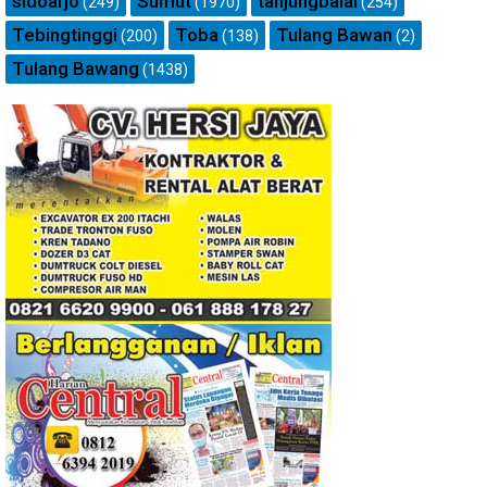
sidoarjo
Sumut
tanjungbalai
(249)
(1970)
(254)
Tebingtinggi
Toba
Tulang Bawan
(200)
(138)
(2)
Tulang Bawang
(1438)