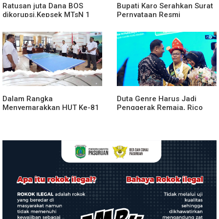
Ratusan juta Dana BOS
Bupati Karo Serahkan Surat
dikorupsi.Kepsek MTsN 1
Pernyataan Resmi
agara.Lakukan klarifikasi
Penyerahan Aset RSUD
Kabanjahe
Dalam Rangka
Duta Genre Harus Jadi
Menyemarakkan HUT Ke-81
Penggerak Remaja, Rico
2026 RI Pemkab Karo
Waas: Jangan Hanya Aktif
Siapkan Rangkaian Kegiatan
Saat Ada Acara