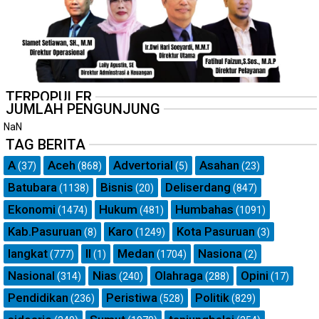
TERPOPULER
JUMLAH PENGUNJUNG
NaN
TAG BERITA
A
Aceh
Advertorial
Asahan
(37)
(868)
(5)
(23)
Batubara
Bisnis
Deliserdang
(1138)
(20)
(847)
Ekonomi
Hukum
Humbahas
(1474)
(481)
(1091)
Kab.Pasuruan
Karo
Kota Pasuruan
(8)
(1249)
(3)
langkat
ll
Medan
Nasiona
(777)
(1)
(1704)
(2)
Nasional
Nias
Olahraga
Opini
(314)
(240)
(288)
(17)
Pendidikan
Peristiwa
Politik
(236)
(528)
(829)