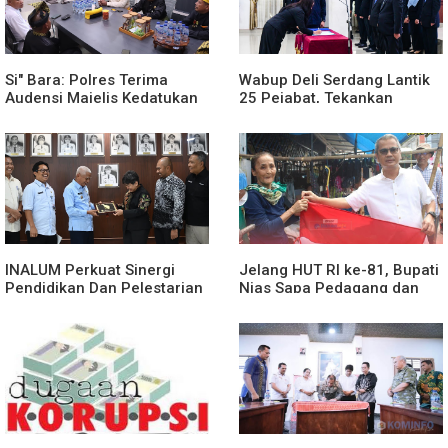
Si" Bara: Polres Terima
Wabup Deli Serdang Lantik
Audensi Majelis Kedatukan
25 Pejabat, Tekankan
Melayu Batubara
Pelayanan Publik yang
Cepat dan Humanis
INALUM Perkuat Sinergi
Jelang HUT RI ke-81, Bupati
Pendidikan Dan Pelestarian
Nias Sapa Pedagang dan
Lingkungan Dengan
Bagikan Bendera Merah
PemprovSu
Putih