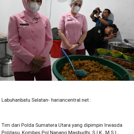
Labuhanbatu Selatan- hariancentral.net :
Tim dari Polda Sumatera Utara yang dipimpin Irwasda
Poldasu, Kombes Pol Nanang Masbudhi, S.I.K., M.S.I.,