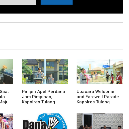
 Saat
Pimpin Apel Perdana
Upacara Welcome
ala
Jam Pimpinan,
and Farewell Parade
Maju
Kapolres Tulang
Kapolres Tulang
wak
Bawang Barat Beri
Bawang Barat
Arahan dan
Berlangsung Khidmat
Penekanan Pada
Personil