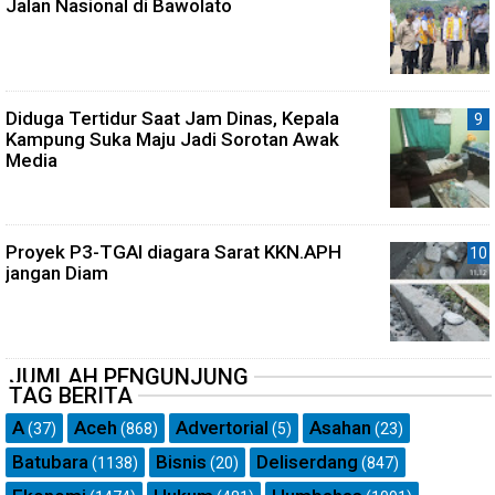
Jalan Nasional di Bawolato
Diduga Tertidur Saat Jam Dinas, Kepala
Kampung Suka Maju Jadi Sorotan Awak
Media
Proyek P3-TGAI diagara Sarat KKN.APH
jangan Diam
JUMLAH PENGUNJUNG
TAG BERITA
A
Aceh
Advertorial
Asahan
(37)
(868)
(5)
(23)
Batubara
Bisnis
Deliserdang
(1138)
(20)
(847)