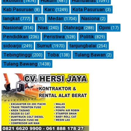
Ekonomi
Hukum
Humbahas
(1474)
(481)
(1091)
Kab.Pasuruan
Karo
Kota Pasuruan
(8)
(1249)
(3)
langkat
ll
Medan
Nasiona
(777)
(1)
(1704)
(2)
Nasional
Nias
Olahraga
Opini
(314)
(240)
(288)
(17)
Pendidikan
Peristiwa
Politik
(236)
(528)
(829)
sidoarjo
Sumut
tanjungbalai
(249)
(1970)
(254)
Tebingtinggi
Toba
Tulang Bawan
(200)
(138)
(2)
Tulang Bawang
(1438)