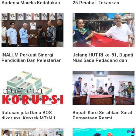
Audensi Majelis Kedatukan
25 Pejabat, Tekankan
Melayu Batubara
Pelayanan Publik yang
Cepat dan Humanis
INALUM Perkuat Sinergi
Jelang HUT RI ke-81, Bupati
Pendidikan Dan Pelestarian
Nias Sapa Pedagang dan
Lingkungan Dengan
Bagikan Bendera Merah
PemprovSu
Putih
Ratusan juta Dana BOS
Bupati Karo Serahkan Surat
dikorupsi.Kepsek MTsN 1
Pernyataan Resmi
agara.Lakukan klarifikasi
Penyerahan Aset RSUD
Kabanjahe