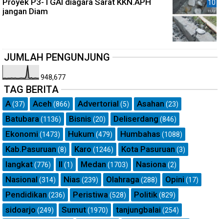
Proyek P3-TGAI diagara Sarat KKN.APH
jangan Diam
JUMLAH PENGUNJUNG
948,677
TAG BERITA
A
Aceh
Advertorial
Asahan
(37)
(866)
(5)
(23)
Batubara
Bisnis
Deliserdang
(1136)
(20)
(846)
Ekonomi
Hukum
Humbahas
(1473)
(479)
(1088)
Kab.Pasuruan
Karo
Kota Pasuruan
(8)
(1246)
(3)
langkat
ll
Medan
Nasiona
(776)
(1)
(1703)
(2)
Nasional
Nias
Olahraga
Opini
(314)
(239)
(288)
(17)
Pendidikan
Peristiwa
Politik
(236)
(528)
(829)
sidoarjo
Sumut
tanjungbalai
(249)
(1970)
(254)