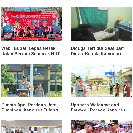
Wakil Bupati Lepas Gerak
Diduga Tertidur Saat Jam
Jalan Beregu Semarak HUT
Dinas, Kepala Kampung
Ke-81 Kemerdekaan RI
Suka Maju Jadi Sorotan
Awak Media
Pimpin Apel Perdana Jam
Upacara Welcome and
Pimpinan, Kapolres Tulang
Farewell Parade Kapolres
Bawang Barat Beri Arahan
Tulang Bawang Barat
dan Penekanan Pada
Berlangsung Khidmat
Personil