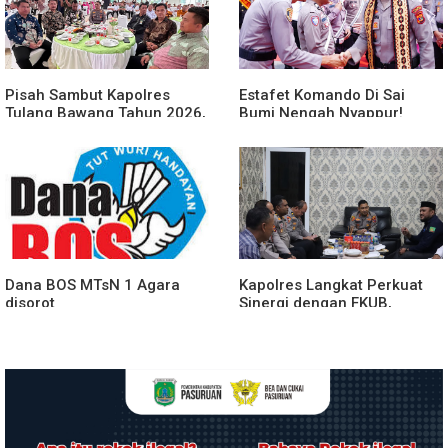
Pisah Sambut Kapolres
Estafet Komando Di Sai
Tulang Bawang Tahun 2026,
Bumi Nengah Nyappur!
Perkuat Sinergitas
Prosesi Farewell Parade
Forkopimda untuk Menjaga
Dan Penyerahan Tunggul
Stabilitas Daerah
Kesatuan Polres Tulang
Bawang Berlangsung
Spektakuler
Dana BOS MTsN 1 Agara
Kapolres Langkat Perkuat
disorot
Sinergi dengan FKUB,
Kolaborasi Tokoh Agama
Jadi Pilar Menjaga
Kamtibmas