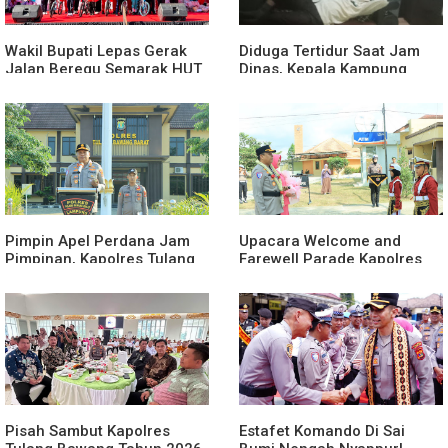
Wakil Bupati Lepas Gerak
Diduga Tertidur Saat Jam
Jalan Beregu Semarak HUT
Dinas, Kepala Kampung
Ke-81 Kemerdekaan RI
Suka Maju Jadi Sorotan
Awak Media
Pimpin Apel Perdana Jam
Upacara Welcome and
Pimpinan, Kapolres Tulang
Farewell Parade Kapolres
Bawang Barat Beri Arahan
Tulang Bawang Barat
dan Penekanan Pada
Berlangsung Khidmat
Personil
Pisah Sambut Kapolres
Estafet Komando Di Sai