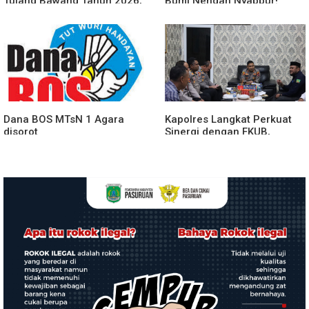
Tulang Bawang Tahun 2026,
Bumi Nengah Nyappur!
Perkuat Sinergitas
Prosesi Farewell Parade
Forkopimda untuk Menjaga
Dan Penyerahan Tunggul
Stabilitas Daerah
Kesatuan Polres Tulang
Bawang Berlangsung
Spektakuler
Dana BOS MTsN 1 Agara
Kapolres Langkat Perkuat
disorot
Sinergi dengan FKUB,
Kolaborasi Tokoh Agama
Jadi Pilar Menjaga
Kamtibmas