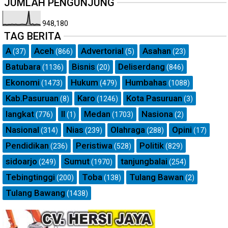
JUMLAH PENGUNJUNG
948,180
TAG BERITA
A
Aceh
Advertorial
Asahan
(37)
(866)
(5)
(23)
Batubara
Bisnis
Deliserdang
(1136)
(20)
(846)
Ekonomi
Hukum
Humbahas
(1473)
(479)
(1088)
Kab.Pasuruan
Karo
Kota Pasuruan
(8)
(1246)
(3)
langkat
ll
Medan
Nasiona
(776)
(1)
(1703)
(2)
Nasional
Nias
Olahraga
Opini
(314)
(239)
(288)
(17)
Pendidikan
Peristiwa
Politik
(236)
(528)
(829)
sidoarjo
Sumut
tanjungbalai
(249)
(1970)
(254)
Tebingtinggi
Toba
Tulang Bawan
(200)
(138)
(2)
Tulang Bawang
(1438)