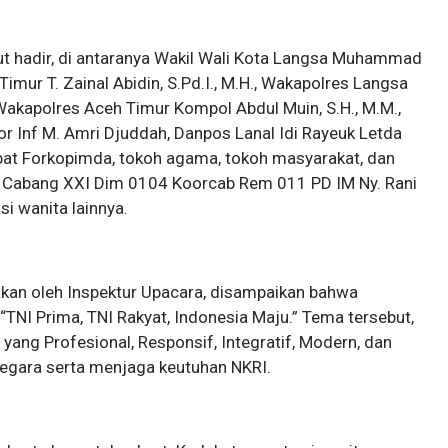
ut hadir, di antaranya Wakil Wali Kota Langsa Muhammad
h Timur T. Zainal Abidin, S.Pd.I., M.H., Wakapolres Langsa
, Wakapolres Aceh Timur Kompol Abdul Muin, S.H., M.M.,
 Inf M. Amri Djuddah, Danpos Lanal Idi Rayeuk Letda
abat Forkopimda, tokoh agama, tokoh masyarakat, dan
KCK Cabang XXI Dim 0104 Koorcab Rem 011 PD IM Ny. Rani
i wanita lainnya.
kan oleh Inspektur Upacara, disampaikan bahwa
“TNI Prima, TNI Rakyat, Indonesia Maju.” Tema tersebut,
ng Profesional, Responsif, Integratif, Modern, dan
egara serta menjaga keutuhan NKRI.