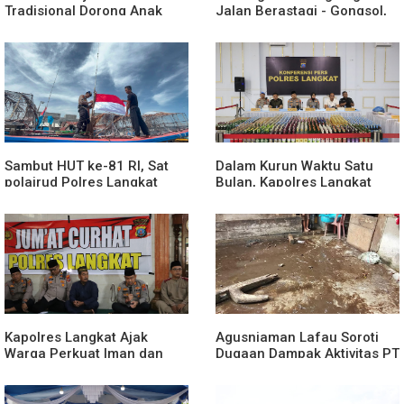
Tradisional Dorong Anak
Jalan Berastagi - Gongsol,
Kenali Budaya dan Kurangi
Pemerintah Kabupaten Karo
Ketergantungan Gadget
Tingkatkan Kenyamanan
Akses Wisata, Pertanian dan
Perekonomian
Sambut HUT ke-81 RI, Sat
Dalam Kurun Waktu Satu
polairud Polres Langkat
Bulan, Kapolres Langkat
Bagikan Bendera Merah
Rilis Pengungkapan Kasus
Putih kepada Nelayan
Narkotika, Tindak Pidana
Kriminal, dan Kekerasan
Seksual terhadap Anak
Kapolres Langkat Ajak
Agusniaman Lafau Soroti
Warga Perkuat Iman dan
Dugaan Dampak Aktivitas PT
Perangi Narkoba Lewat
Nias Agro Sejahtera, Rumah
Safari Jumat Curhat
dan Tanaman Warga
Terdampak