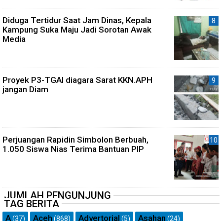
Diduga Tertidur Saat Jam Dinas, Kepala
Kampung Suka Maju Jadi Sorotan Awak
Media
Proyek P3-TGAI diagara Sarat KKN.APH
jangan Diam
Perjuangan Rapidin Simbolon Berbuah,
1.050 Siswa Nias Terima Bantuan PIP
JUMLAH PENGUNJUNG
TAG BERITA
A
Aceh
Advertorial
Asahan
(37)
(868)
(5)
(24)