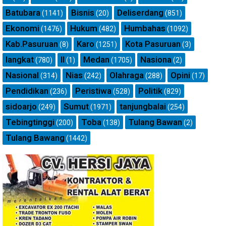
Batubara
Bisnis
Deliserdang
(1141)
(20)
(851)
Ekonomi
Hukum
Humbahas
(1476)
(482)
(1092)
Kab.Pasuruan
Karo
Kota Pasuruan
(8)
(1251)
(3)
langkat
ll
Medan
Nasiona
(780)
(1)
(1705)
(2)
Nasional
Nias
Olahraga
Opini
(314)
(242)
(288)
(17)
Pendidikan
Peristiwa
Politik
(236)
(528)
(829)
sidoarjo
Sumut
tanjungbalai
(249)
(1971)
(254)
Tebingtinggi
Toba
Tulang Bawan
(200)
(138)
(2)
Tulang Bawang
(1442)