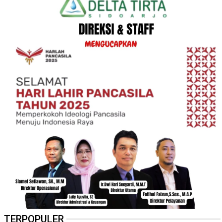
TERPOPULER