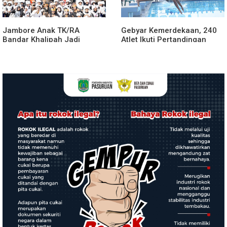
Jambore Anak TK/RA
Gebyar Kemerdekaan, 240
Bandar Khalipah Jadi
Atlet Ikuti Pertandingan
Contoh Kolaborasi Desa
Cabor Renang