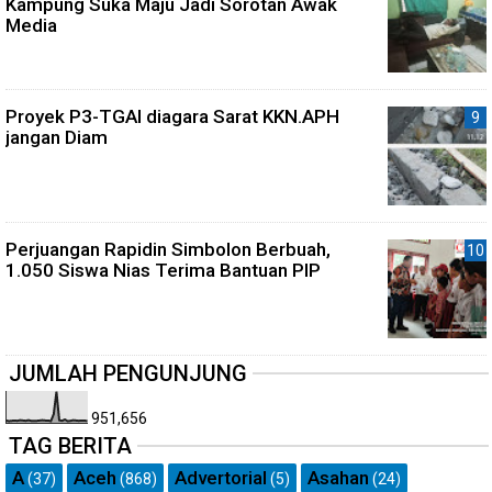
Kampung Suka Maju Jadi Sorotan Awak
Media
Proyek P3-TGAI diagara Sarat KKN.APH
jangan Diam
Perjuangan Rapidin Simbolon Berbuah,
1.050 Siswa Nias Terima Bantuan PIP
JUMLAH PENGUNJUNG
951,656
TAG BERITA
A
Aceh
Advertorial
Asahan
(37)
(868)
(5)
(24)