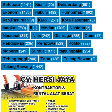
Batubara
Bisnis
Deliserdang
(1141)
(20)
(851)
Ekonomi
Hukum
Humbahas
(1476)
(482)
(1092)
Kab.Pasuruan
Karo
Kota Pasuruan
(8)
(1251)
(3)
langkat
ll
Medan
Nasiona
(780)
(1)
(1705)
(2)
Nasional
Nias
Olahraga
Opini
(314)
(242)
(288)
(17)
Pendidikan
Peristiwa
Politik
(236)
(528)
(829)
sidoarjo
Sumut
tanjungbalai
(249)
(1971)
(254)
Tebingtinggi
Toba
Tulang Bawan
(200)
(138)
(2)
Tulang Bawang
(1442)