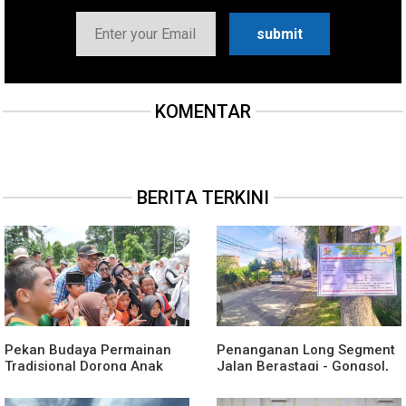
KOMENTAR
BERITA TERKINI
Pekan Budaya Permainan
Penanganan Long Segment
Tradisional Dorong Anak
Jalan Berastagi - Gongsol,
Kenali Budaya dan Kurangi
Pemerintah Kabupaten Karo
Ketergantungan Gadget
Tingkatkan Kenyamanan