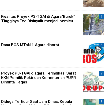
Kwalitas Proyek P3-TGAI di Agara"Buruk"
Tingginya Fee Disinyalir menjadi pemicu
Dana BOS MTsN 1 Agara disorot
Proyek P3-TGAI diagara Terindikasi Sarat
KKN.Pemilik Pokir dan Kementerian PUPR
Diminta Tegas
Diduga Tertidur Saat Jam Dinas, Kepala