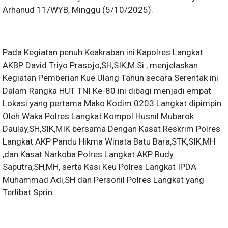
Arhanud 11/WYB, Minggu (5/10/2025).
Pada Kegiatan penuh Keakraban ini Kapolres Langkat
AKBP David Triyo Prasojo,SH,SIK,M.Si., menjelaskan
Kegiatan Pemberian Kue Ulang Tahun secara Serentak ini
Dalam Rangka HUT TNI Ke-80 ini dibagi menjadi empat
Lokasi yang pertama Mako Kodim 0203 Langkat dipimpin
Oleh Waka Polres Langkat Kompol Husnil Mubarok
Daulay,SH,SIK,MIK bersama Dengan Kasat Reskrim Polres
Langkat AKP Pandu Hikma Winata Batu Bara,STK,SIK,MH
,dan Kasat Narkoba Polres Langkat AKP Rudy
Saputra,SH,MH, serta Kasi Keu Polres Langkat IPDA
Muhammad Adi,SH dan Personil Polres Langkat yang
Terlibat Sprin.