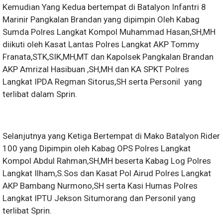
Kemudian Yang Kedua bertempat di Batalyon Infantri 8
Marinir Pangkalan Brandan yang dipimpin Oleh Kabag
Sumda Polres Langkat Kompol Muhammad Hasan,SH,MH
diikuti oleh Kasat Lantas Polres Langkat AKP Tommy
Franata,STK,SIK,MH,MT dan Kapolsek Pangkalan Brandan
AKP Amrizal Hasibuan ,SH,MH dan KA SPKT Polres
Langkat IPDA Regman Sitorus,SH serta Personil yang
terlibat dalam Sprin.
Selanjutnya yang Ketiga Bertempat di Mako Batalyon Rider
100 yang Dipimpin oleh Kabag OPS Polres Langkat
Kompol Abdul Rahman,SH,MH beserta Kabag Log Polres
Langkat Ilham,S.Sos dan Kasat Pol Airud Polres Langkat
AKP Bambang Nurmono,SH serta Kasi Humas Polres
Langkat IPTU Jekson Situmorang dan Personil yang
terlibat Sprin.