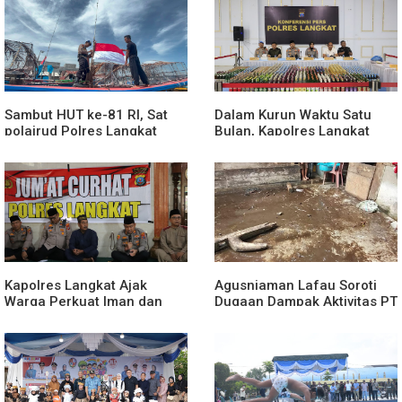
Akses Wisata, Pertanian dan
Perekonomian
Sambut HUT ke-81 RI, Sat
Dalam Kurun Waktu Satu
polairud Polres Langkat
Bulan, Kapolres Langkat
Bagikan Bendera Merah
Rilis Pengungkapan Kasus
Putih kepada Nelayan
Narkotika, Tindak Pidana
Kriminal, dan Kekerasan
Seksual terhadap Anak
Kapolres Langkat Ajak
Agusniaman Lafau Soroti
Warga Perkuat Iman dan
Dugaan Dampak Aktivitas PT
Perangi Narkoba Lewat
Nias Agro Sejahtera, Rumah
Safari Jumat Curhat
dan Tanaman Warga
Terdampak