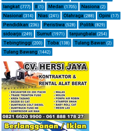
langkat
ll
Medan
Nasiona
(777)
(1)
(1705)
(2)
Nasional
Nias
Olahraga
Opini
(314)
(241)
(288)
(17)
Pendidikan
Peristiwa
Politik
(236)
(528)
(829)
sidoarjo
Sumut
tanjungbalai
(249)
(1971)
(254)
Tebingtinggi
Toba
Tulang Bawan
(200)
(138)
(2)
Tulang Bawang
(1442)