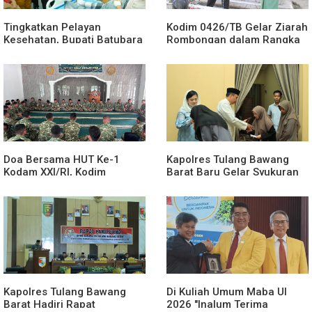
Tingkatkan Pelayan
Kodim 0426/TB Gelar Ziarah
Kesehatan, Bupati Batubara
Rombongan dalam Rangka
Tinjau RSUD H.OK Arya
HUT Ke-1 Kodam XXI/Radin
Zulkarnain
Inten
Doa Bersama HUT Ke-1
Kapolres Tulang Bawang
Kodam XXI/RI, Kodim
Barat Baru Gelar Syukuran
0426/TB Perkuat Nilai
Untuk Menempati Rumah
Syukur dan Kebersamaan
Dinas, Doa Bersama Anak
Yatim Warnai Momen
Khidmat
Kapolres Tulang Bawang
Di Kuliah Umum Maba UI
Barat Hadiri Rapat
2026 "Inalum Terima