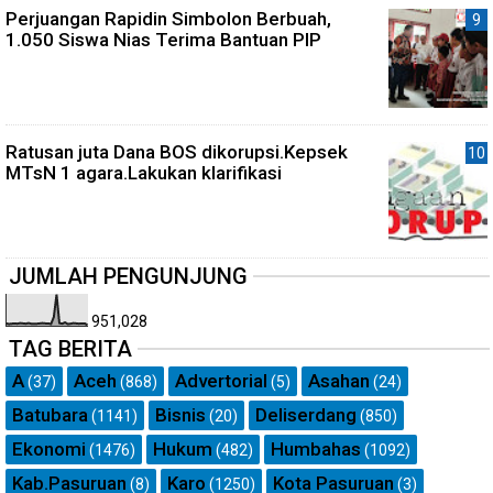
Perjuangan Rapidin Simbolon Berbuah,
1.050 Siswa Nias Terima Bantuan PIP
Ratusan juta Dana BOS dikorupsi.Kepsek
MTsN 1 agara.Lakukan klarifikasi
JUMLAH PENGUNJUNG
951,028
TAG BERITA
A
Aceh
Advertorial
Asahan
(37)
(868)
(5)
(24)
Batubara
Bisnis
Deliserdang
(1141)
(20)
(850)
Ekonomi
Hukum
Humbahas
(1476)
(482)
(1092)
Kab.Pasuruan
Karo
Kota Pasuruan
(8)
(1250)
(3)