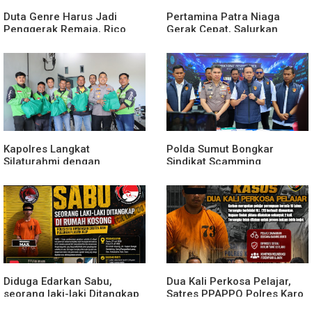
Duta Genre Harus Jadi
Pertamina Patra Niaga
Penggerak Remaja, Rico
Gerak Cepat, Salurkan
Waas: Jangan Hanya Aktif
Bantuan Masyarakat
Saat Ada Acara
Terdampak Bencana Banjir
di Sumatera Barat
Kapolres Langkat
Polda Sumut Bongkar
Silaturahmi dengan
Sindikat Scamming
Pengemudi Ojek Online,
Internasional di Apartemen
Ajak Jaga Kamtibmas
Medan, Korban Rugi Rp6,7
Jelang HUT RI
Miliar
Diduga Edarkan Sabu,
Dua Kali Perkosa Pelajar,
seorang laki-laki Ditangkap
Satres PPAPPO Polres Karo
di Rumah Kosong, Polisi Sita
Ringkus Pemuda