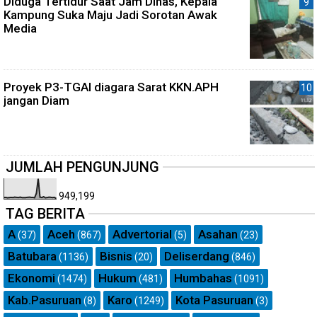
Diduga Tertidur Saat Jam Dinas, Kepala
Kampung Suka Maju Jadi Sorotan Awak
Media
Proyek P3-TGAI diagara Sarat KKN.APH
jangan Diam
JUMLAH PENGUNJUNG
949,199
TAG BERITA
A
Aceh
Advertorial
Asahan
(37)
(867)
(5)
(23)
Batubara
Bisnis
Deliserdang
(1136)
(20)
(846)
Ekonomi
Hukum
Humbahas
(1474)
(481)
(1091)
Kab.Pasuruan
Karo
Kota Pasuruan
(8)
(1249)
(3)