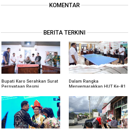
KOMENTAR
BERITA TERKINI
Bupati Karo Serahkan Surat
Dalam Rangka
Pernyataan Resmi
Menyemarakkan HUT Ke-81
Penyerahan Aset RSUD
2026 RI Pemkab Karo
Kabanjahe
Siapkan Rangkaian Kegiatan