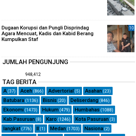
Dugaan Korupsi dan Pungli Disprindag
Agara Mencuat, Kadis dan Kabid Berang
Kumpulkan Staf
JUMLAH PENGUNJUNG
948,412
TAG BERITA
A
Aceh
Advertorial
Asahan
(37)
(866)
(5)
(23)
Batubara
Bisnis
Deliserdang
(1136)
(20)
(846)
Ekonomi
Hukum
Humbahas
(1473)
(479)
(1088)
Kab.Pasuruan
Karo
Kota Pasuruan
(8)
(1246)
(3)
langkat
ll
Medan
Nasiona
(776)
(1)
(1703)
(2)