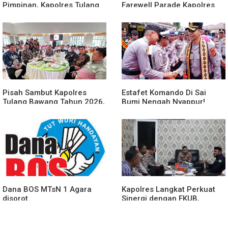
Pimpinan, Kapolres Tulang
Farewell Parade Kapolres
Bawang Barat Beri Arahan
Tulang Bawang Barat
dan Penekanan Pada
Berlangsung Khidmat
Personil
Pisah Sambut Kapolres
Estafet Komando Di Sai
Tulang Bawang Tahun 2026,
Bumi Nengah Nyappur!
Perkuat Sinergitas
Prosesi Farewell Parade
Forkopimda untuk Menjaga
Dan Penyerahan Tunggul
Stabilitas Daerah
Kesatuan Polres Tulang
Bawang Berlangsung
Spektakuler
Dana BOS MTsN 1 Agara
Kapolres Langkat Perkuat
disorot
Sinergi dengan FKUB,
Kolaborasi Tokoh Agama
Jadi Pilar Menjaga
Kamtibmas