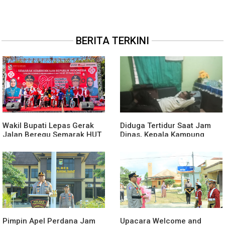
BERITA TERKINI
Wakil Bupati Lepas Gerak
Diduga Tertidur Saat Jam
Jalan Beregu Semarak HUT
Dinas, Kepala Kampung
Ke-81 Kemerdekaan RI
Suka Maju Jadi Sorotan
Awak Media
Pimpin Apel Perdana Jam
Upacara Welcome and