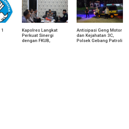
a
Menjaga Stabilitas
Daerah
 1
Kapolres Langkat
Antisipasi Geng Motor
Perkuat Sinergi
dan Kejahatan 3C,
dengan FKUB,
Polsek Gebang Patroli
Kolaborasi Tokoh
Blue Light
Agama Jadi Pilar
Menjaga Kamtibmas