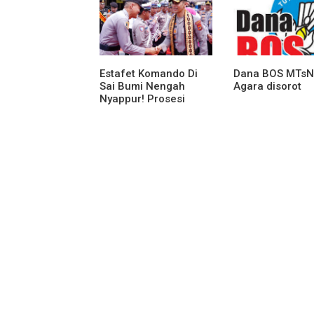
Penekanan Pad
Personil
Estafet Komando Di
Dana BOS MTsN
Sai Bumi Nengah
Agara disorot
Nyappur! Prosesi
Farewell Parade Dan
Penyerahan Tunggul
Kesatuan Polres
Tulang Bawang
Berlangsung
Spektakuler