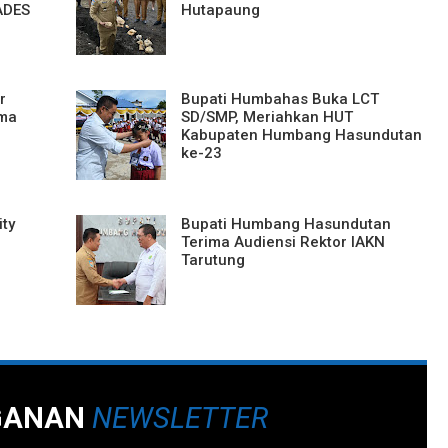
ADES
Hutapaung
r
Bupati Humbahas Buka LCT
ma
SD/SMP, Meriahkan HUT
Kabupaten Humbang Hasundutan
ke-23
ty
Bupati Humbang Hasundutan
Terima Audiensi Rektor IAKN
Tarutung
GANAN
NEWSLETTER