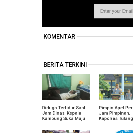
KOMENTAR
BERITA TERKINI
Diduga Tertidur Saat
Pimpin Apel Pe
Jam Dinas, Kepala
Jam Pimpinan,
Kampung Suka Maju
Kapolres Tulang
Jadi Sorotan Awak
Bawang Barat B
Media
Arahan dan