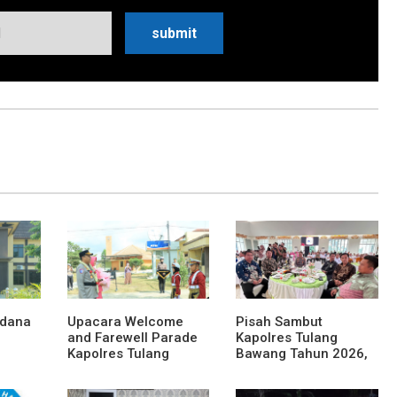
rdana
Upacara Welcome
Pisah Sambut
and Farewell Parade
Kapolres Tulang
Kapolres Tulang
Bawang Tahun 2026,
eri
Bawang Barat
Perkuat Sinergitas
Berlangsung Khidmat
Forkopimda untuk