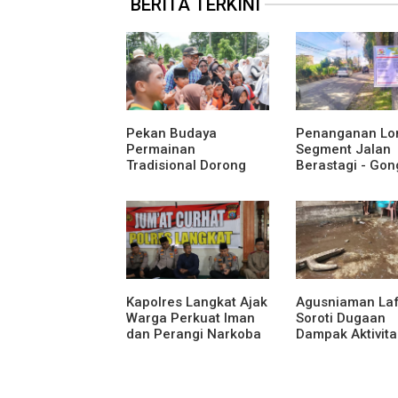
BERITA TERKINI
Pekan Budaya
Penanganan Lo
Permainan
Segment Jalan
Tradisional Dorong
Berastagi - Gon
Anak Kenali Budaya
Pemerintah
dan Kurangi
Kabupaten Karo
Ketergantungan
Tingkatkan
Gadget
Kenyamanan Ak
Wisata, Pertani
Perekonomian
Kapolres Langkat Ajak
Agusniaman La
Warga Perkuat Iman
Soroti Dugaan
dan Perangi Narkoba
Dampak Aktivita
Lewat Safari Jumat
Nias Agro Sejah
Curhat
Rumah dan Ta
Warga Terdamp