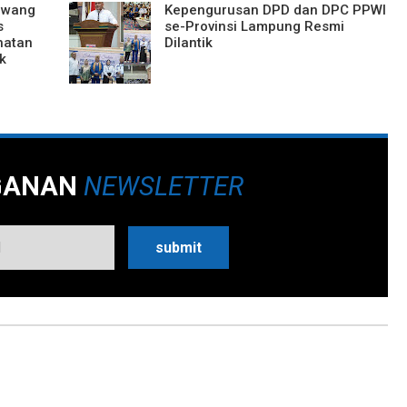
Bawang
Kepengurusan DPD dan DPC PPWI
s
se-Provinsi Lampung Resmi
hatan
Dilantik
k
GANAN
NEWSLETTER