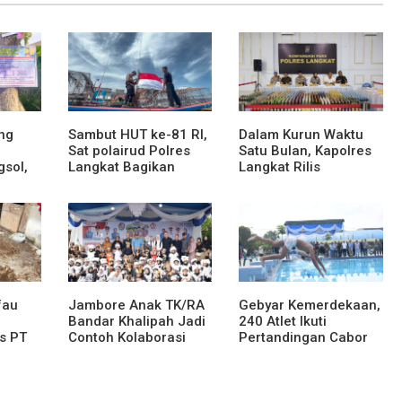
ng
Sambut HUT ke-81 RI,
Dalam Kurun Waktu
Sat polairud Polres
Satu Bulan, Kapolres
gsol,
Langkat Bagikan
Langkat Rilis
Bendera Merah Putih
Pengungkapan Kasus
kepada Nelayan
Narkotika, Tindak
Pidana Kriminal, dan
ses
Kekerasan Seksual
an dan
terhadap Anak
fau
Jambore Anak TK/RA
Gebyar Kemerdekaan,
Bandar Khalipah Jadi
240 Atlet Ikuti
s PT
Contoh Kolaborasi
Pertandingan Cabor
tera,
Desa
Renang
naman
ak