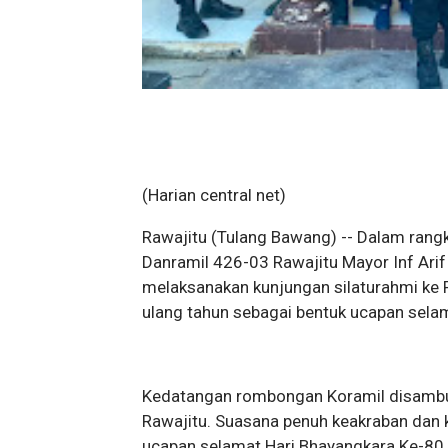
(Harian central net)
Rawajitu (Tulang Bawang) -- Dalam rang
Danramil 426-03 Rawajitu Mayor Inf Ari
melaksanakan kunjungan silaturahmi ke
ulang tahun sebagai bentuk ucapan selam
Kedatangan rombongan Koramil disambut
Rawajitu. Suasana penuh keakraban dan k
ucapan selamat Hari Bhayangkara Ke-80.