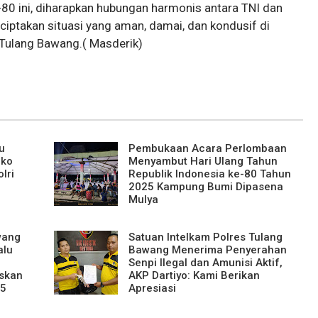
0 ini, diharapkan hubungan harmonis antara TNI dan
iptakan situasi yang aman, damai, dan kondusif di
Tulang Bawang.( Masderik)
u
Pembukaan Acara Perlombaan
ako
Menyambut Hari Ulang Tahun
lri
Republik Indonesia ke-80 Tahun
2025 Kampung Bumi Dipasena
Mulya
wang
Satuan Intelkam Polres Tulang
alu
Bawang Menerima Penyerahan
Senpi Ilegal dan Amunisi Aktif,
skan
AKP Dartiyo: Kami Berikan
25
Apresiasi