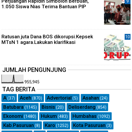
Perjuangan Rapidin Simbolon Berbuah,
1.050 Siswa Nias Terima Bantuan PIP
Ratusan juta Dana BOS dikorupsi.Kepsek
MTsN 1 agara.Lakukan klarifikasi
JUMLAH PENGUNJUNG
955,945
TAG BERITA
A
Aceh
Advertorial
Asahan
(37)
(870)
(5)
(24)
Batubara
Bisnis
Deliserdang
(1145)
(20)
(854)
Ekonomi
Hukum
Humbahas
(1480)
(483)
(1092)
Kab.Pasuruan
Karo
Kota Pasuruan
(8)
(1252)
(3)