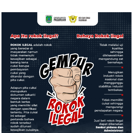
Kapolres agara diminta
XXI/Radin Inten dengan
bertindak
Berbagai Perlombaan