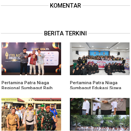
KOMENTAR
BERITA TERKINI
Pertamina Patra Niaga
Pertamina Patra Niaga
Regional Sumbagut Raih
Sumbagut Edukasi Siswa
Predikat Platinum TSJL &
SMA Al-Azhar Medan
CSR Award 2026, Bukti
tentang Pencegahan
Nyata Komitmen
HIV/AIDS
Keberlanjutan