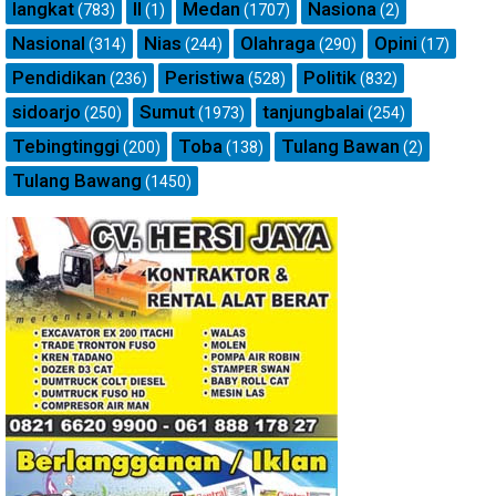
langkat
ll
Medan
Nasiona
(783)
(1)
(1707)
(2)
Nasional
Nias
Olahraga
Opini
(314)
(244)
(290)
(17)
Pendidikan
Peristiwa
Politik
(236)
(528)
(832)
sidoarjo
Sumut
tanjungbalai
(250)
(1973)
(254)
Tebingtinggi
Toba
Tulang Bawan
(200)
(138)
(2)
Tulang Bawang
(1450)