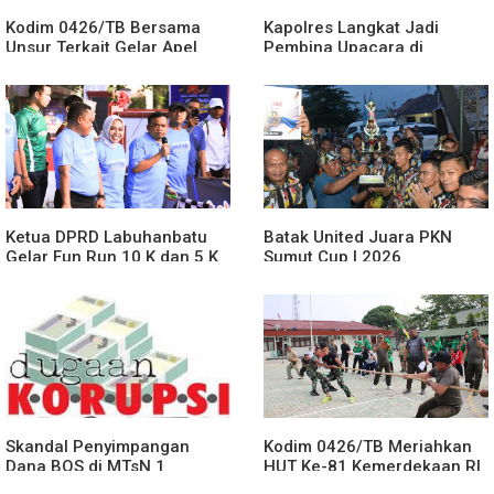
Kodim 0426/TB Bersama
Kapolres Langkat Jadi
Unsur Terkait Gelar Apel
Pembina Upacara di
Kesiapsiagaan Karhutla
Yayasan Pendidikan Putra
Tahun 2026
Jaya Jabal Rahman, Berikan
Motivasi dan Edukasi
Kamtibmas kepada Pelajar
Ketua DPRD Labuhanbatu
Batak United Juara PKN
Gelar Fun Run 10 K dan 5 K
Sumut Cup I 2026
di Aek Nabara
Skandal Penyimpangan
Kodim 0426/TB Meriahkan
Dana BOS di MTsN 1
HUT Ke-81 Kemerdekaan RI
agara.Rp.349.400.000.
dan HUT Ke-1 Kodam