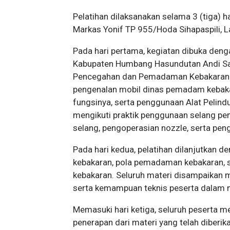
Pelatihan dilaksanakan selama 3 (tiga) h
Markas Yonif TP 955/Hoda Sihapaspili,
Pada hari pertama, kegiatan dibuka deng
Kabupaten Humbang Hasundutan Andi Saut
Pencegahan dan Pemadaman Kebakaran Su
pengenalan mobil dinas pemadam kebaka
fungsinya, serta penggunaan Alat Pelindu
mengikuti praktik penggunaan selang p
selang, pengoperasian nozzle, serta pe
Pada hari kedua, pelatihan dilanjutkan
kebakaran, pola pemadaman kebakaran, s
kebakaran. Seluruh materi disampaikan 
serta kemampuan teknis peserta dalam m
Memasuki hari ketiga, seluruh peserta 
penerapan dari materi yang telah diberik