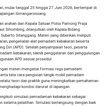
ari, mulai tanggal 25 hingga 27 Juni 2026, bertempat di
 Lapangan Simangaronsang.
an arahan dari Kepala Satuan Polisi Pamong Praja
 Sihombing, dilanjutkan oleh Kepala Bidang
berto Sitanggang. Materi yang diberikan meliputi
ran, pengenalan alat pemadam kebakaran beserta
ng Diri (APD). Setelah penyampaian teori, peserta
emadam kebakaran, teknik penggelaran dan penggulungan
nggunaan APD sesuai prosedur.
 dengan materi mengenai formasi regu pemadam
erta tata cara pengisian tangki mobil pemadam
melalui teori dan praktik guna meningkatkan pemahaman
enghadapi kondisi darurat di lapangan.
mengikuti simulasi pemadaman kebakaran sebagai
an selama pelatihan. Simulasi berlangsung dengan baik