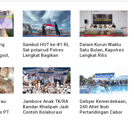
ng
Sambut HUT ke-81 RI,
Dalam Kurun Waktu
Sat polairud Polres
Satu Bulan, Kapolres
gsol,
Langkat Bagikan
Langkat Rilis
Bendera Merah Putih
Pengungkapan Kasus
kepada Nelayan
Narkotika, Tindak
Pidana Kriminal, dan
ses
Kekerasan Seksual
an dan
terhadap Anak
fau
Jambore Anak TK/RA
Gebyar Kemerdekaan,
Bandar Khalipah Jadi
240 Atlet Ikuti
s PT
Contoh Kolaborasi
Pertandingan Cabor
tera,
Desa
Renang
naman
ak