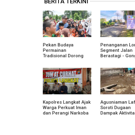
BERITA TERKINI
Pekan Budaya
Penanganan Lo
Permainan
Segment Jalan
Tradisional Dorong
Berastagi - Gon
Anak Kenali Budaya
Pemerintah
dan Kurangi
Kabupaten Karo
Ketergantungan
Tingkatkan
Gadget
Kenyamanan Ak
Wisata, Pertani
Perekonomian
Kapolres Langkat Ajak
Agusniaman La
Warga Perkuat Iman
Soroti Dugaan
dan Perangi Narkoba
Dampak Aktivita
Lewat Safari Jumat
Nias Agro Sejah
Curhat
Rumah dan Ta
Warga Terdamp