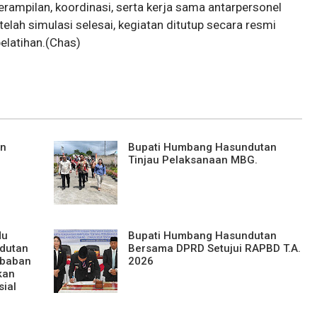
ampilan, koordinasi, serta kerja sama antarpersonel
lah simulasi selesai, kegiatan ditutup secara resmi
elatihan.(Chas)
an
Bupati Humbang Hasundutan
Tinjau Pelaksanaan MBG.
du
Bupati Humbang Hasundutan
dutan
Bersama DPRD Setujui RAPBD T.A.
ababan
2026
kan
sial