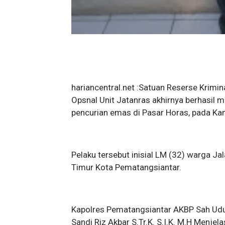
hariancentral.net :Satuan Reserse Krimi
Opsnal Unit Jatanras akhirnya berhasil 
pencurian emas di Pasar Horas, pada Kam
Pelaku tersebut inisial LM (32) warga J
Timur Kota Pematangsiantar.
Kapolres Pematangsiantar AKBP Sah Udur 
Sandi Riz Akbar S.Tr.K. S.I.K. M.H Menjel